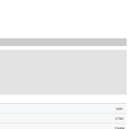
5691
27361
218496