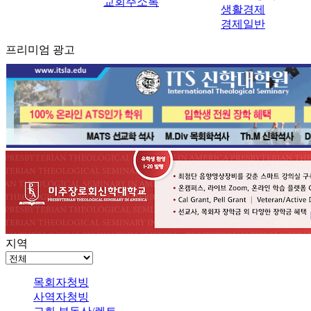
교회주소록
생활경제
경제일반
프리미엄 광고
지역
목회자청빙
사역자청빙