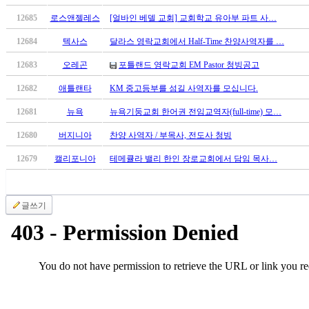
소
12685
로스앤젤레스
[얼바인 베델 교회] 교회학교 유아부 파트 사…
야
우
12684
텍사스
달라스 영락교회에서 Half-Time 찬양사역자를 …
즐
12683
오레곤
포틀랜드 영락교회 EM Pastor 청빙공고
성
비
12682
애틀랜타
KM 중고등부를 섬길 사역자를 모십니다.
아
12681
뉴욕
뉴욕기둥교회 한어권 전임교역자(full-time) 모…
탑-
프
12680
버지니아
찬양 사역자 / 부목사, 전도사 청빙
릴
리
12679
캘리포니아
테메큘라 밸리 한인 장로교회에서 담임 목사…
지
구
입
글쓰기
발
기
부
전
치
료
약