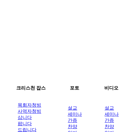
크리스천 잡스
포토
비디오
목회자청빙
설교
설교
사역자청빙
세미나
세미나
삽니다
간증
간증
팝니다
찬양
찬양
드립니다