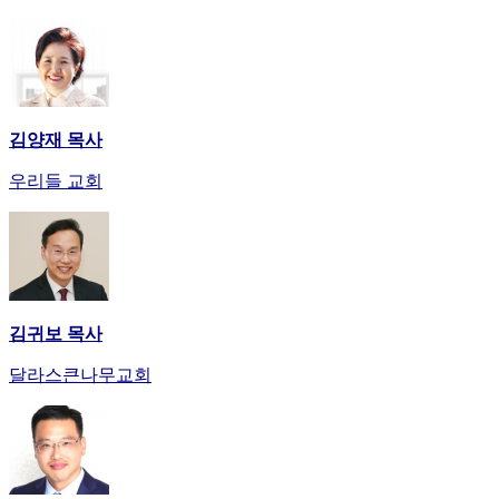
스
구
입
돔
클
럽
김양재 목사
DOMCLUB
실
우리들 교회
시
간
무
료
채
팅
김귀보 목사
돔
클
달라스큰나무교회
럽
DOMCLUB.top
유
머
판