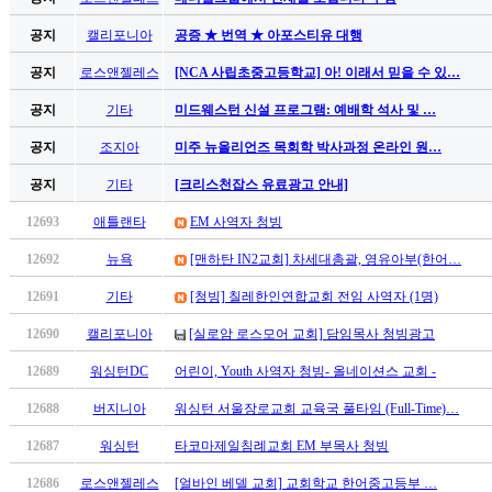
기
은
공지
캘리포니아
공증 ★ 번역 ★ 아포스티유 대행
꼴
공지
로스앤젤레스
[NCA 사립초중고등학교] 아! 이래서 믿을 수 있…
링
크
공지
기타
미드웨스턴 신설 프로그램: 예배학 석사 및 …
밍
키
공지
조지아
미주 뉴올리언즈 목회학 박사과정 온라인 원…
넷
공지
기타
[크리스천잡스 유료광고 안내]
주
소
12693
애틀랜타
EM 사역자 청빙
minky
합
12692
뉴욕
[맨하탄 IN2교회] 차세대총괄, 영유아부(한어…
체
12691
기타
[청빙] 칠레한인연합교회 전임 사역자 (1명)
출
장
12690
캘리포니아
[실로암 로스모어 교회] 담임목사 청빙광고
안
12689
워싱턴DC
어린이, Youth 사역자 청빙- 올네이션스 교회 -
마
러
12688
버지니아
워싱턴 서울장로교회 교육국 풀타임 (Full-Time)…
브
약
12687
워싱턴
타코마제일침례교회 EM 부목사 청빙
국
12686
로스앤젤레스
[얼바인 베델 교회] 교회학교 한어중고등부 …
주