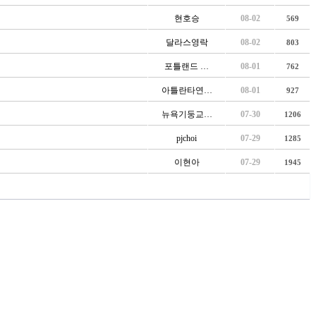
현호승
08-02
569
달라스영락
08-02
803
포틀랜드 …
08-01
762
아틀란타연…
08-01
927
뉴욕기둥교…
07-30
1206
pjchoi
07-29
1285
이현아
07-29
1945