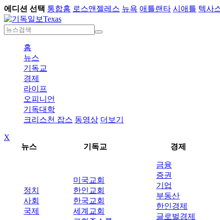
에디션 선택
통합홈
로스앤젤레스
뉴욕
애틀랜타
시애틀
텍사
Texas
홈
뉴스
기독교
경제
라이프
오피니언
기독대학
크리스천 잡스
동영상
더보기
X
뉴스
기독교
경제
금융
증권
미국교회
기업
정치
한인교회
부동산
사회
한국교회
한인경제
국제
세계교회
글로벌경제