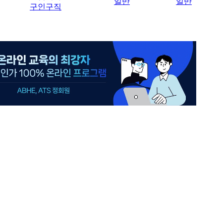
일반
일반
구인구직