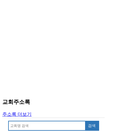
임
심
중
절
코
리
아
e
뉴
스
신
규
노
제
휴
사
이
교회주소록
트
무
주소록 더보기
료
만
검색