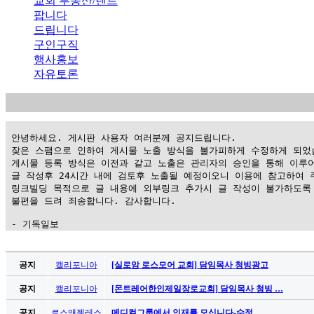
교회 부동산/렌트
팝니다
드립니다
구인구직
행사홍보
자유토론
 안녕하세요. 게시판 사용자 여러분께 공지드립니다.

 잦은 스팸으로 인하여 게시물 노출 방식을 불가피하게 수정하게 되었습
 게시물 등록 방식은 이전과 같고 노출은 관리자의 승인을 통해 이루어
 글 작성후 24시간 내에 검토후 노출될 예정이오니 이용에 참고하여 주
 링크빌딩 목적으로 글 내용에 외부링크 추가시 글 작성이 불가하도록 
 불편을 드려 죄송합니다. 감사합니다.

 - 기독일보
가
평
공지
캘리포니아
[실로암 로스모어 교회] 담임목사 청빙광고
만
공지
캘리포니아
[몬트레어한인제일장로교회] 담임목사 청빙 …
남
찾
공지
로스앤젤레스
메디컬그룹에서 인재를 모십니다-수정