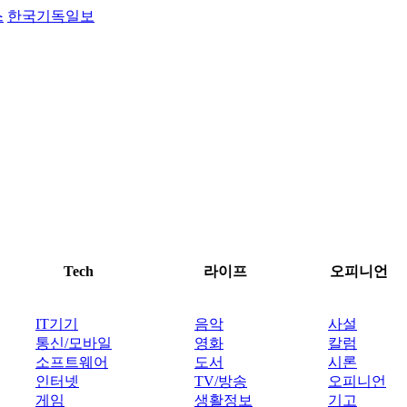
스
한국기독일보
Tech
라이프
오피니언
IT기기
음악
사설
통신/모바일
영화
칼럼
소프트웨어
도서
시론
인터넷
TV/방송
오피니언
게임
생활정보
기고