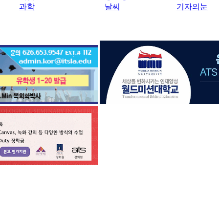
과학
날씨
기자의눈