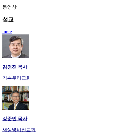
남
동영상
어
플
설교
시
알
more
리
스
후
기
가
평
김경진 목사
발
기
기쁜우리교회
부
진
약
비
아
탑-
강준민 목사
시
알
새생명비전교회
리