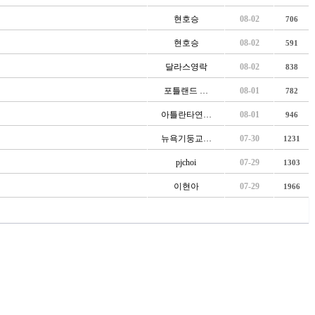
현호승
08-02
706
현호승
08-02
591
달라스영락
08-02
838
포틀랜드 …
08-01
782
아틀란타연…
08-01
946
뉴욕기둥교…
07-30
1231
pjchoi
07-29
1303
이현아
07-29
1966