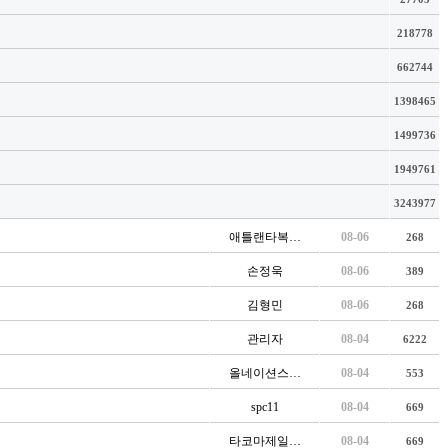
218778
662744
1398465
1499736
1949761
3243977
애틀랜타복…
08-06
268
손정욱
08-06
389
김형민
08-06
268
관리자
08-04
6222
올네이션스…
08-04
553
spc11
08-04
669
타코마제일…
08-04
669