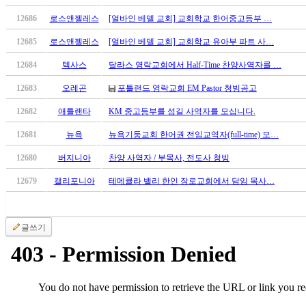
국
12686
로스앤젤레스
[얼바인 베델 교회] 교회학교 한어중고등부 …
주
소
12685
로스앤젤레스
[얼바인 베델 교회] 교회학교 유아부 파트 사…
야
우
12684
텍사스
달라스 영락교회에서 Half-Time 찬양사역자를 …
즐
12683
오레곤
포틀랜드 영락교회 EM Pastor 청빙공고
성
비
12682
애틀랜타
KM 중고등부를 섬길 사역자를 모십니다.
아
12681
뉴욕
뉴욕기둥교회 한어권 전임교역자(full-time) 모…
탑-
프
12680
버지니아
찬양 사역자 / 부목사, 전도사 청빙
릴
리
12679
캘리포니아
테메큘라 밸리 한인 장로교회에서 담임 목사…
지
구
입
글쓰기
발
기
부
전
치