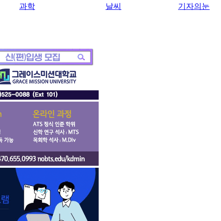
과학
날씨
기자의눈