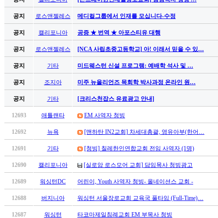
남
찾
공지
로스앤젤레스
메디컬그룹에서 인재를 모십니다-수정
기
은
공지
캘리포니아
공증 ★ 번역 ★ 아포스티유 대행
꼴
공지
로스앤젤레스
[NCA 사립초중고등학교] 아! 이래서 믿을 수 있…
링
크
공지
기타
미드웨스턴 신설 프로그램: 예배학 석사 및 …
밍
키
공지
조지아
미주 뉴올리언즈 목회학 박사과정 온라인 원…
넷
공지
기타
[크리스천잡스 유료광고 안내]
주
소
12693
애틀랜타
EM 사역자 청빙
minky
합
12692
뉴욕
[맨하탄 IN2교회] 차세대총괄, 영유아부(한어…
체
12691
기타
[청빙] 칠레한인연합교회 전임 사역자 (1명)
출
장
12690
캘리포니아
[실로암 로스모어 교회] 담임목사 청빙광고
안
12689
워싱턴DC
어린이, Youth 사역자 청빙- 올네이션스 교회 -
마
러
12688
버지니아
워싱턴 서울장로교회 교육국 풀타임 (Full-Time)…
브
약
12687
워싱턴
타코마제일침례교회 EM 부목사 청빙