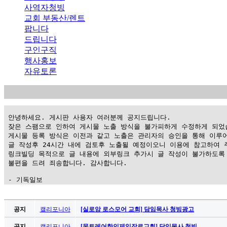
사역자청빙
교회 부동산/렌트
팝니다
드립니다
구인구직
행사홍보
자유토론
 안녕하세요. 게시판 사용자 여러분께 공지드립니다.

 잦은 스팸으로 인하여 게시물 노출 방식을 불가피하게 수정하게 되었습
 게시물 등록 방식은 이전과 같고 노출은 관리자의 승인을 통해 이루어
 글 작성후 24시간 내에 검토후 노출될 예정이오니 이용에 참고하여 주
 링크빌딩 목적으로 글 내용에 외부링크 추가시 글 작성이 불가하도록 
 불편을 드려 죄송합니다. 감사합니다.

 - 기독일보
가
평
공지
캘리포니아
[실로암 로스모어 교회] 담임목사 청빙광고
만
공지
캘리포니아
[몬트레어한인제일장로교회] 담임목사 청빙 …