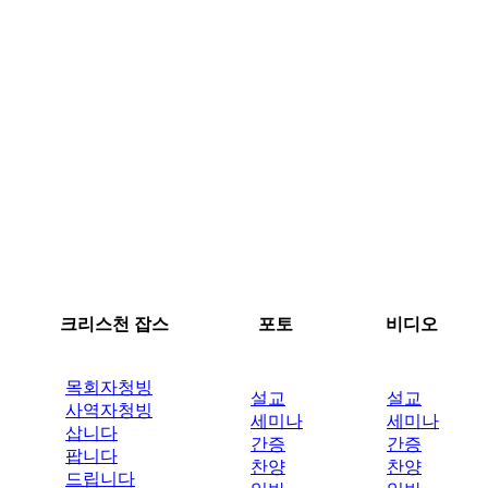
크리스천 잡스
포토
비디오
목회자청빙
설교
설교
사역자청빙
세미나
세미나
삽니다
간증
간증
팝니다
찬양
찬양
드립니다