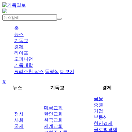
홈
뉴스
기독교
경제
라이프
오피니언
기독대학
크리스천 잡스
동영상
더보기
X
뉴스
기독교
경제
금융
증권
미국교회
기업
정치
한인교회
부동산
사회
한국교회
한인경제
국제
세계교회
글로벌경제