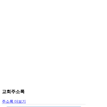
료
약
임
심
중
절
코
리
아
e
뉴
스
신
규
노
제
휴
사
이
교회주소록
트
무
주소록 더보기
료