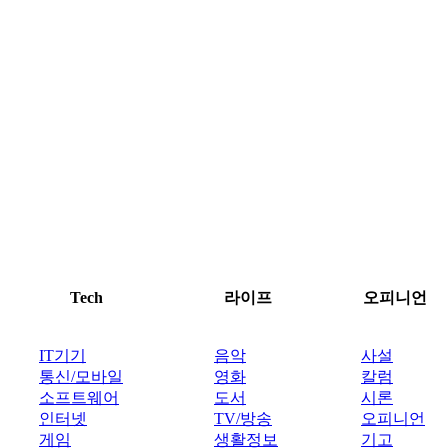
Tech
라이프
오피니언
IT기기
음악
사설
통신/모바일
영화
칼럼
소프트웨어
도서
시론
인터넷
TV/방송
오피니언
게임
생활정보
기고