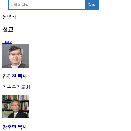
만
검색
남
동영상
어
플
설교
시
알
more
리
스
후
기
가
평
김경진 목사
발
기
기쁜우리교회
부
진
약
비
아
탑-
강준민 목사
시