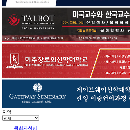
지역
목회자청빙