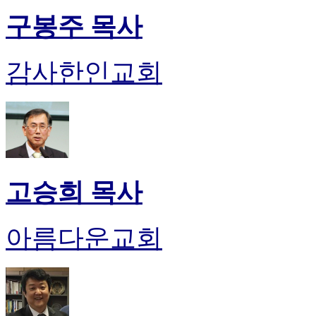
기
구봉주 목사
미
프
진
감사한인교회
후
기
대
출
후
기
비
아
고승희 목사
센
터
웹
아름다운교회
토
끼
미
프
진
후