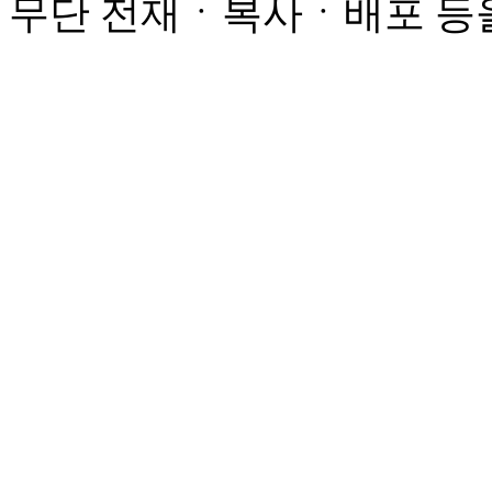
무단 전재ㆍ복사ㆍ배포 등을