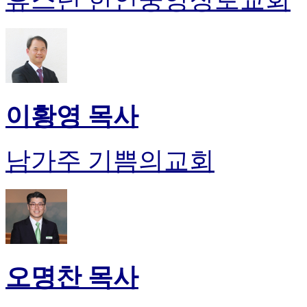
이황영 목사
남가주 기쁨의교회
오명찬 목사