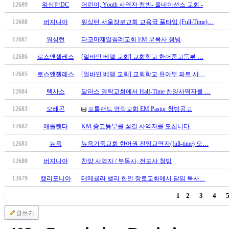
12689
워싱턴DC
어린이, Youth 사역자 청빙- 올네이션스 교회 -
마
러
12688
버지니아
워싱턴 서울장로교회 교육국 풀타임 (Full-Time)…
브
약
12687
워싱턴
타코마제일침례교회 EM 부목사 청빙
국
12686
로스앤젤레스
[얼바인 베델 교회] 교회학교 한어중고등부 …
주
소
12685
로스앤젤레스
[얼바인 베델 교회] 교회학교 유아부 파트 사…
야
우
12684
텍사스
달라스 영락교회에서 Half-Time 찬양사역자를 …
즐
12683
오레곤
포틀랜드 영락교회 EM Pastor 청빙공고
성
비
12682
애틀랜타
KM 중고등부를 섬길 사역자를 모십니다.
아
12681
뉴욕
뉴욕기둥교회 한어권 전임교역자(full-time) 모…
탑-
프
12680
버지니아
찬양 사역자 / 부목사, 전도사 청빙
릴
리
12679
캘리포니아
테메큘라 밸리 한인 장로교회에서 담임 목사…
지
1
2
3
4
구
입
글쓰기
발