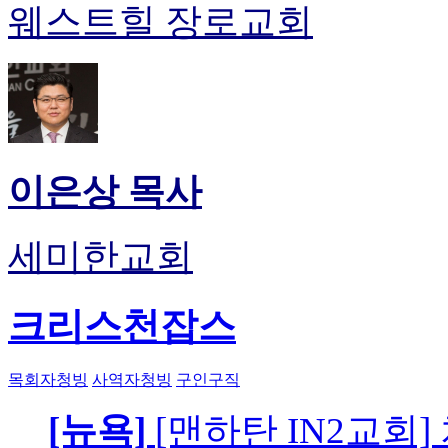
웨스트힐 장로교회
이은상 목사
세미한교회
크리스천잡스
목회자청빙
사역자청빙
구인구직
[뉴욕]
[맨하탄 IN2교회