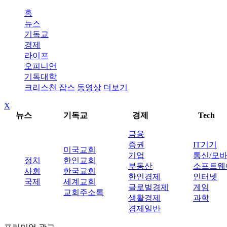
홈
뉴스
기독교
경제
라이프
오피니언
기독대학
크리스천 잡스
동영상
더보기
X
뉴스
기독교
경제
Tech
금융
증권
IT기기
미국교회
기업
통신/모
정치
한인교회
부동산
소프트웨
사회
한국교회
한인경제
인터넷
국제
세계교회
글로벌경제
게임
교회주소록
생활경제
과학
경제일반