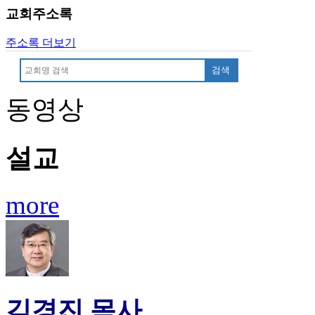
이
교회주소록
트
무
주소록 더보기
료
만
검색
남
어
동영상
플
시
알
설교
리
스
후
more
기
가
평
발
기
부
진
김경진 목사
약