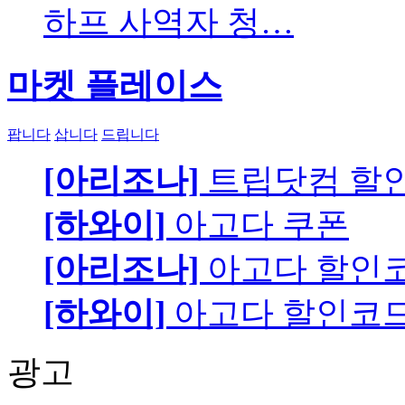
하프 사역자 청…
마켓 플레이스
팝니다
삽니다
드립니다
[아리조나]
트립닷컴 할
[하와이]
아고다 쿠폰
[아리조나]
아고다 할인
[하와이]
아고다 할인코
광고