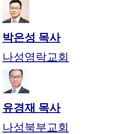
박은성 목사
나성영락교회
유경재 목사
나성북부교회