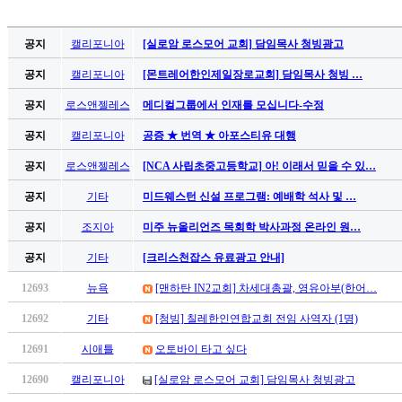
가
평
공지
캘리포니아
[실로암 로스모어 교회] 담임목사 청빙광고
만
공지
캘리포니아
[몬트레어한인제일장로교회] 담임목사 청빙 …
남
찾
공지
로스앤젤레스
메디컬그룹에서 인재를 모십니다-수정
기
은
공지
캘리포니아
공증 ★ 번역 ★ 아포스티유 대행
꼴
공지
로스앤젤레스
[NCA 사립초중고등학교] 아! 이래서 믿을 수 있…
링
크
공지
기타
미드웨스턴 신설 프로그램: 예배학 석사 및 …
밍
키
공지
조지아
미주 뉴올리언즈 목회학 박사과정 온라인 원…
넷
공지
기타
[크리스천잡스 유료광고 안내]
주
소
12693
뉴욕
[맨하탄 IN2교회] 차세대총괄, 영유아부(한어…
minky
합
12692
기타
[청빙] 칠레한인연합교회 전임 사역자 (1명)
체
12691
시애틀
오토바이 타고 싶다
출
장
12690
캘리포니아
[실로암 로스모어 교회] 담임목사 청빙광고
안