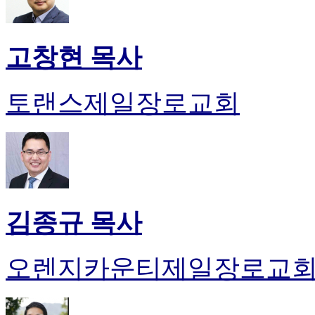
고창현 목사
토랜스제일장로교회
김종규 목사
오렌지카운티제일장로교