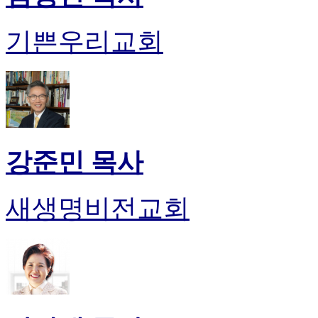
비
아
기쁜우리교회
탑-
시
알
리
스
구
입
돔
강준민 목사
클
럽
DOMCLUB
실
새생명비전교회
시
간
무
료
채
팅
돔
클