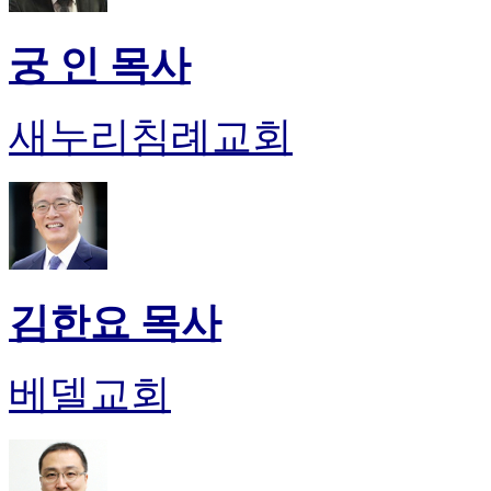
기
미
프
궁 인 목사
진
약
국
새누리침례교회
미
국
24
시
간
대
출
김한요 목사
베델교회