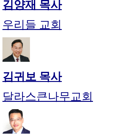
김양재 목사
럽
DOMCLUB.top
유
우리들 교회
머
판
북
토
끼
최
신
토
김귀보 목사
렌
트
사
달라스큰나무교회
이
트
순
위
비
아
후