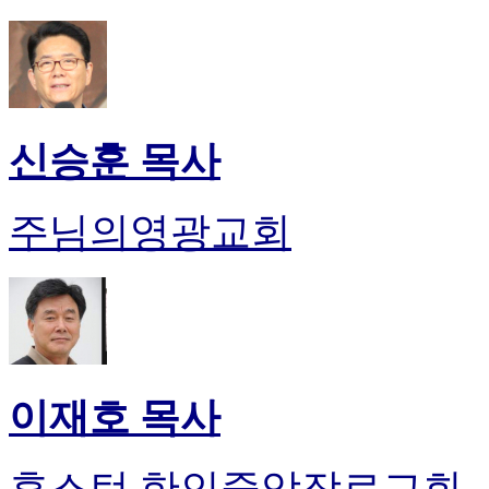
신승훈 목사
주님의영광교회
이재호 목사
휴스턴 한인중앙장로교회