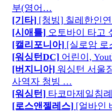
부(영어…
[기타]
[청빙] 칠레한인연
[시애틀]
오토바이 타고 
[캘리포니아]
[실로암 로
[워싱턴DC]
어린이, You
[버지니아]
워싱턴 서울장로
사역자 청빙 …
[워싱턴]
타코마제일침례교
[로스앤젤레스]
[얼바인