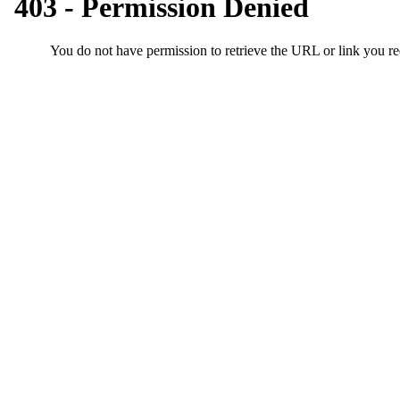
기
부
전
치
료
약
임
심
중
절
코
리
아
e
뉴
스
신
규
노
제
휴
사