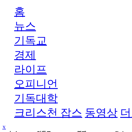
홈
뉴스
기독교
경제
라이프
오피니언
기독대학
크리스천 잡스
동영상
더
X