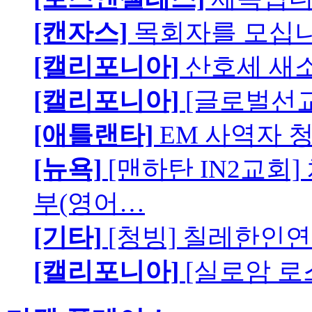
[캔자스]
목회자를 모십니
[캘리포니아]
산호세 새
[캘리포니아]
[글로벌선교
[애틀랜타]
EM 사역자 
[뉴욕]
[맨하탄 IN2교회
부(영어…
[기타]
[청빙] 칠레한인연
[캘리포니아]
[실로암 로