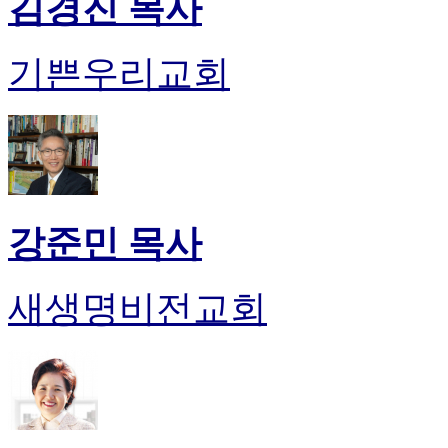
김경진 목사
비
아
탑-
기쁜우리교회
시
알
리
스
구
입
돔
클
강준민 목사
럽
DOMCLUB
실
새생명비전교회
시
간
무
료
채
팅
돔
클