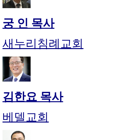
기
미
프
궁 인 목사
진
약
국
새누리침례교회
미
국
24
시
간
대
출
김한요 목사
베델교회