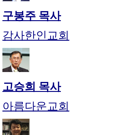
기
미
구봉주 목사
프
진
후
감사한인교회
기
대
출
후
기
비
아
센
고승희 목사
터
웹
토
아름다운교회
끼
미
프
진
후