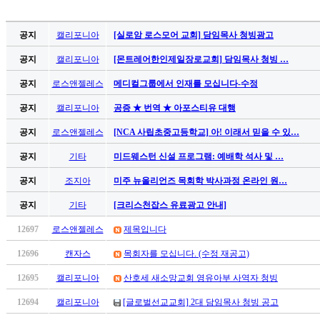
가
평
공지
캘리포니아
[실로암 로스모어 교회] 담임목사 청빙광고
만
공지
캘리포니아
[몬트레어한인제일장로교회] 담임목사 청빙 …
남
찾
공지
로스앤젤레스
메디컬그룹에서 인재를 모십니다-수정
기
은
공지
캘리포니아
공증 ★ 번역 ★ 아포스티유 대행
꼴
공지
로스앤젤레스
[NCA 사립초중고등학교] 아! 이래서 믿을 수 있…
링
크
공지
기타
미드웨스턴 신설 프로그램: 예배학 석사 및 …
밍
키
공지
조지아
미주 뉴올리언즈 목회학 박사과정 온라인 원…
넷
공지
기타
[크리스천잡스 유료광고 안내]
주
소
12697
로스앤젤레스
제목입니다
minky
합
12696
캔자스
목회자를 모십니다. (수정 재공고)
체
12695
캘리포니아
산호세 새소망교회 영유아부 사역자 청빙
출
장
12694
캘리포니아
[글로벌선교교회] 2대 담임목사 청빙 공고
안