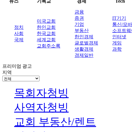
뉴스
기독교
경제
Tech
금융
증권
IT기기
미국교회
기업
통신/모
정치
한인교회
부동산
소프트웨
사회
한국교회
한인경제
인터넷
국제
세계교회
글로벌경제
게임
교회주소록
생활경제
과학
경제일반
프리미엄 광고
지역
목회자청빙
사역자청빙
교회 부동산/렌트