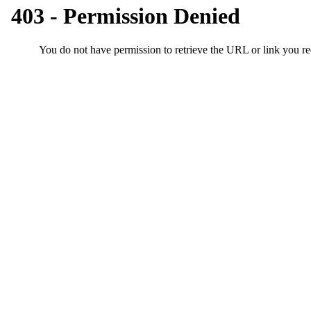
기
부
전
치
료
약
임
심
중
절
코
리
아
e
뉴
스
신
규
노
제
휴
사