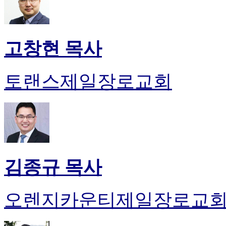
고창현 목사
토랜스제일장로교회
김종규 목사
오렌지카운티제일장로교