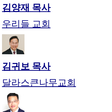
김양재 목사
럽
DOMCLUB.top
유
머
우리들 교회
판
북
토
끼
최
신
토
렌
김귀보 목사
트
사
이
달라스큰나무교회
트
순
위
비
아
후