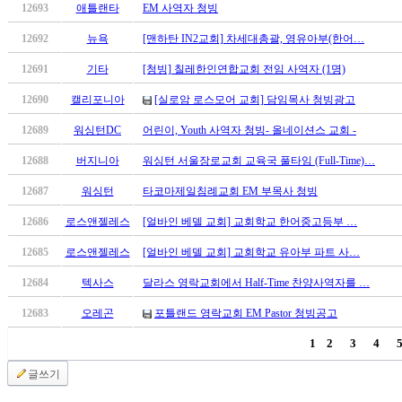
12693
애틀랜타
EM 사역자 청빙
마
러
12692
뉴욕
[맨하탄 IN2교회] 차세대총괄, 영유아부(한어…
브
약
12691
기타
[청빙] 칠레한인연합교회 전임 사역자 (1명)
국
12690
캘리포니아
[실로암 로스모어 교회] 담임목사 청빙광고
주
소
12689
워싱턴DC
어린이, Youth 사역자 청빙- 올네이션스 교회 -
야
우
12688
버지니아
워싱턴 서울장로교회 교육국 풀타임 (Full-Time)…
즐
12687
워싱턴
타코마제일침례교회 EM 부목사 청빙
성
비
12686
로스앤젤레스
[얼바인 베델 교회] 교회학교 한어중고등부 …
아
12685
로스앤젤레스
[얼바인 베델 교회] 교회학교 유아부 파트 사…
탑-
프
12684
텍사스
달라스 영락교회에서 Half-Time 찬양사역자를 …
릴
리
12683
오레곤
포틀랜드 영락교회 EM Pastor 청빙공고
지
1
2
3
4
구
입
글쓰기
발