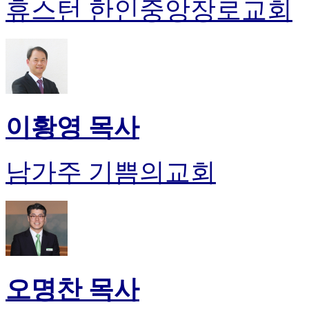
휴스턴 한인중앙장로교회
이황영 목사
남가주 기쁨의교회
오명찬 목사