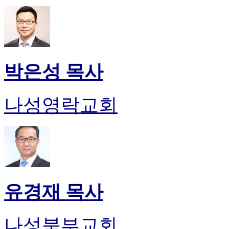
박은성 목사
나성영락교회
유경재 목사
나성북부교회