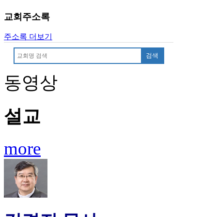
이
교회주소록
트
무
주소록 더보기
료
만
검색
남
어
동영상
플
시
알
리
설교
스
후
기
more
가
평
발
기
부
진
약