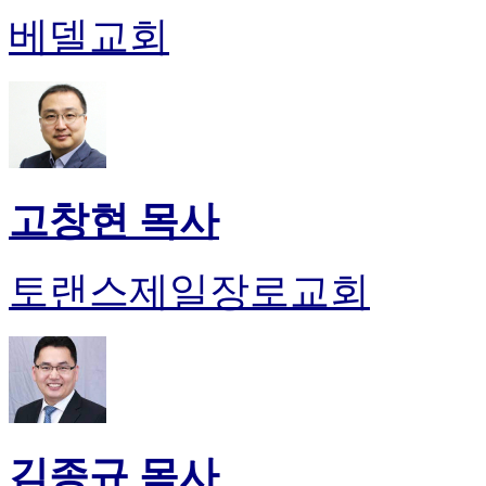
진
베델교회
약
국
미
국
24
시
간
대
고창현 목사
출
토랜스제일장로교회
김종규 목사