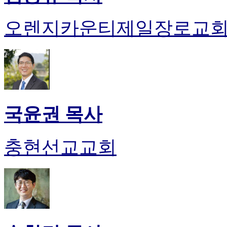
오렌지카운티제일장로교
국윤권 목사
충현선교교회