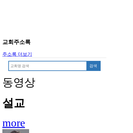
치
료
약
임
심
중
교회주소록
절
코
리
주소록 더보기
아
검색
e
뉴
스
동영상
신
규
노
설교
제
휴
사
more
이
트