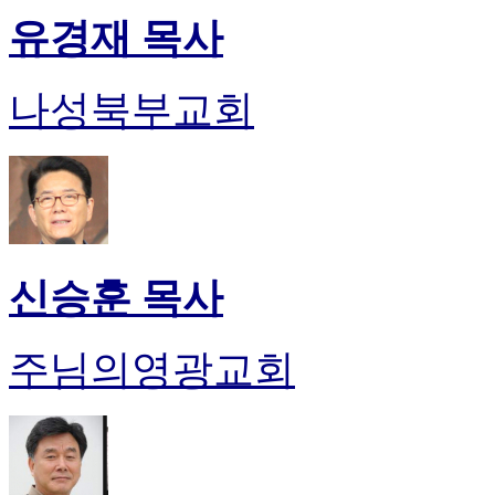
유경재 목사
나성북부교회
신승훈 목사
주님의영광교회