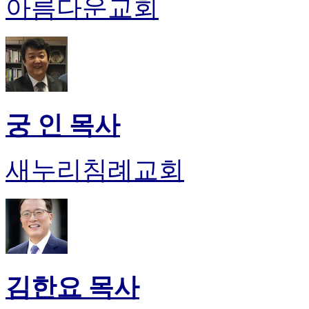
아름다운교회
진
후
기
대
출
후
기
비
궁 인 목사
아
센
터
새누리침례교회
웹
토
끼
미
프
진
후
기
김한요 목사
미
프