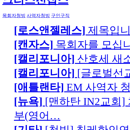
목회자청빙
사역자청빙
구인구직
[로스앤젤레스]
제목입
[캔자스]
목회자를 모십니
[캘리포니아]
산호세 새
[캘리포니아]
[글로벌선교
[애틀랜타]
EM 사역자 
[뉴욕]
[맨하탄 IN2교회
부(영어…
[기타]
[청빙] 칠레한인연