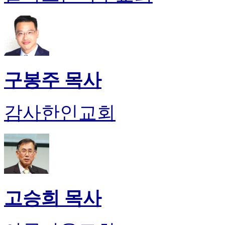
유
머
판
북
토
끼
최
구봉주 목사
신
토
렌
감사한인교회
트
사
이
트
순
위
비
아
고승희 목사
후
기
미
프