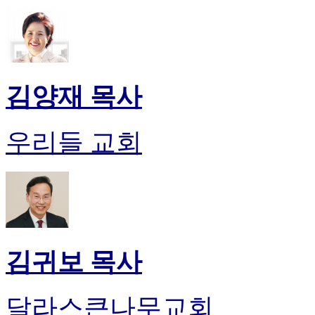
시
알
리
스
구
입
김양재 목사
돔
클
럽
우리들 교회
DOMCLUB
실
시
간
무
료
채
팅
김귀보 목사
돔
클
럽
달라스큰나무교회
DOMCLUB.top