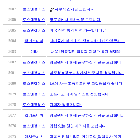
만
5087
로스앤젤레스
사무직 간사님 모십니다
남
찾
5086
로스앤젤레스
양로원에서 일하실분 구합니다.
기
은
5085
로스앤젤레스
미국 전역 통역 번역 가능합니다 : )
꼴
5084
캘리포니아
테메큘라 벨리 한인 장로교회에서 담임목사…
링
크
5083
기타
[채용] 안정적인 직장과 다양한 복지 혜택을 …
밍
키
5082
로스앤젤레스
양로원에서 함께 근무하실 직원을 모집합니…
넷
5081
로스앤젤레스
미주청농장로교회에서 반주자를 청빙합니다.
주
소
5080
로스앤젤레스
LA에 사는 고등학교친구 조길형을 찾습니다
minky
합
5079
로스앤젤레스
소프라노 테너 솔리스트 청빙합니다
체
5078
로스앤젤레스
지휘자 청빙합니다.
출
장
5077
캘리포니아
양로원에서 함께 근무하실 직원을 모집합니…
안
5076
로스앤젤레스
경험 있는 찬양 사역자를 모십니다.
마
러
5075
매사추세츠
미동부 케임브리지 한인교회(담임목사 유민…