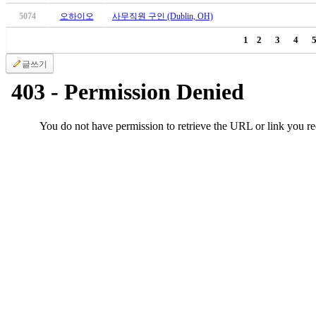
브
약
5074
오하이오
사무직원 구인 (Dublin, OH)
국
1
2
3
4
주
소
글쓰기
야
우
즐
성
비
아
탑-
프
릴
리
지
구
입
발
기
부
전