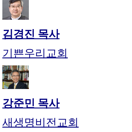
무
료
만
남
어
김경진 목사
플
시
알
기쁜우리교회
리
스
후
기
가
평
발
기
강준민 목사
부
진
약
새생명비전교회
비
아
탑-