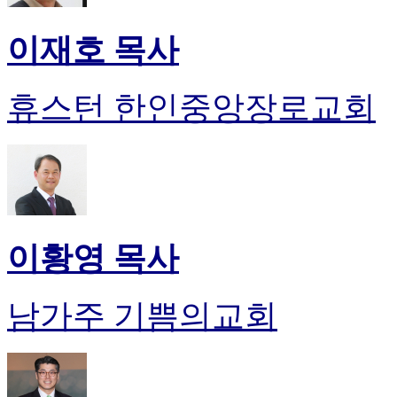
이재호 목사
휴스턴 한인중앙장로교회
이황영 목사
남가주 기쁨의교회