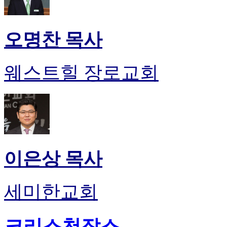
오명찬 목사
웨스트힐 장로교회
이은상 목사
세미한교회
크리스천잡스