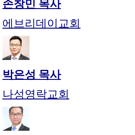
손창민 목사
에브리데이교회
박은성 목사
나성영락교회