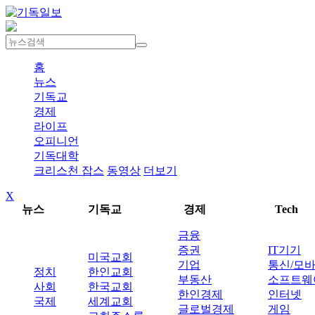
홈
뉴스
기독교
경제
라이프
오피니언
기독대학
크리스천 잡스
동영상
더보기
X
뉴스
기독교
경제
Tech
금융
증권
IT기기
미국교회
기업
통신/모
정치
한인교회
부동산
소프트웨
사회
한국교회
한인경제
인터넷
국제
세계교회
글로벌경제
게임