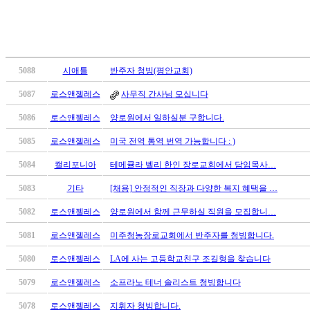
국
주
소
야
우
5088
시애틀
반주자 청빙(평안교회)
즐
5087
로스앤젤레스
사무직 간사님 모십니다
성
비
5086
로스앤젤레스
양로원에서 일하실분 구합니다.
아
탑-
5085
로스앤젤레스
미국 전역 통역 번역 가능합니다 : )
프
5084
캘리포니아
테메큘라 벨리 한인 장로교회에서 담임목사…
릴
리
5083
기타
[채용] 안정적인 직장과 다양한 복지 혜택을 …
지
구
5082
로스앤젤레스
양로원에서 함께 근무하실 직원을 모집합니…
입
5081
로스앤젤레스
미주청농장로교회에서 반주자를 청빙합니다.
발
기
5080
로스앤젤레스
LA에 사는 고등학교친구 조길형을 찾습니다
부
5079
로스앤젤레스
소프라노 테너 솔리스트 청빙합니다
전
치
5078
로스앤젤레스
지휘자 청빙합니다.