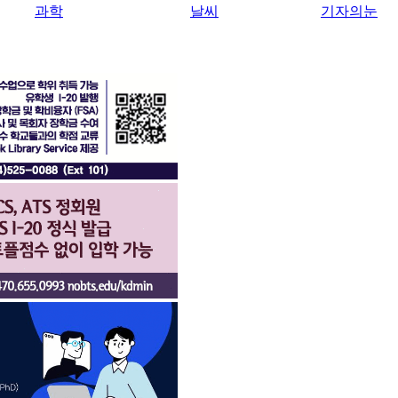
과학
날씨
기자의눈