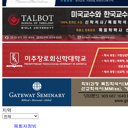
지역
목회자청빙