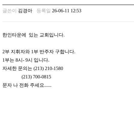
남
찾
글쓴이
김경아
등록일
26-06-11 12:53
기
은
꼴
링
한인타운에 있는 교회입니다.
크
밍
키
2부 지휘자와 1부 반주자 구합니다.
넷
1부는 8시- 9시 입니다.
주
자세한 문의는 (213) 210-1580
소
minky
(213) 700-0815
합
문자 나 전화 주세요......
체
출
장
안
마
러
브
약