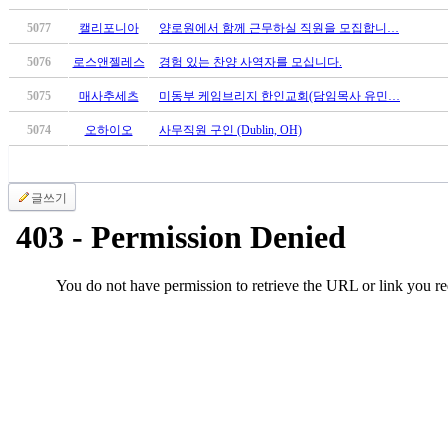
료
약
5077
캘리포니아
양로원에서 함께 근무하실 직원을 모집합니…
임
5076
로스앤젤레스
경험 있는 찬양 사역자를 모십니다.
심
중
5075
매사추세츠
미동부 케임브리지 한인교회(담임목사 유민…
절
코
5074
오하이오
사무직원 구인 (Dublin, OH)
리
아
e
글쓰기
뉴
스
신
규
노
제
휴
사
이
트
무
료