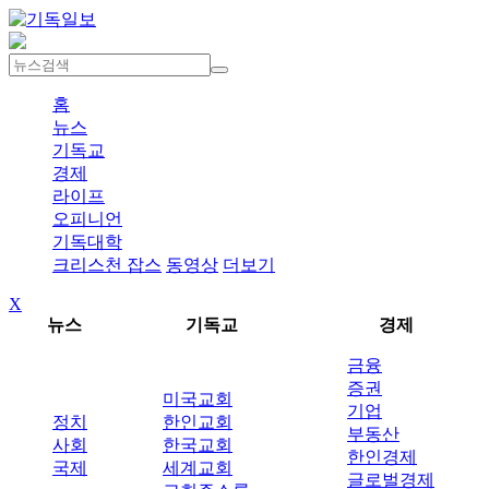
홈
뉴스
기독교
경제
라이프
오피니언
기독대학
크리스천 잡스
동영상
더보기
X
뉴스
기독교
경제
금융
증권
미국교회
기업
정치
한인교회
부동산
사회
한국교회
한인경제
국제
세계교회
글로벌경제