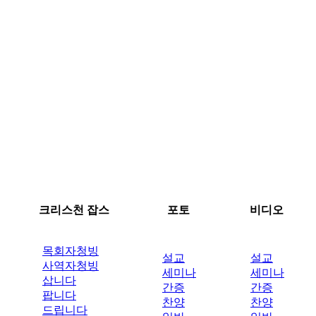
크리스천 잡스
포토
비디오
목회자청빙
설교
설교
사역자청빙
세미나
세미나
삽니다
간증
간증
팝니다
찬양
찬양
드립니다