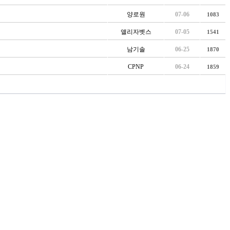
양로원
07-06
1083
앨리자벳스
07-05
1541
남기솔
06-25
1870
CPNP
06-24
1859