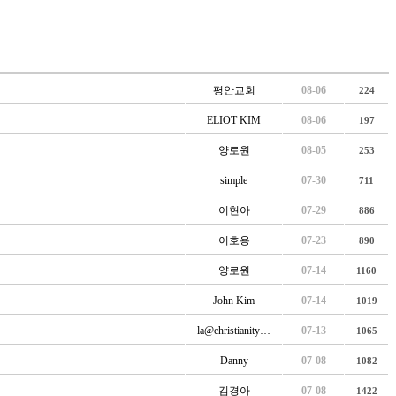
평안교회
08-06
224
ELIOT KIM
08-06
197
양로원
08-05
253
simple
07-30
711
이현아
07-29
886
이호용
07-23
890
양로원
07-14
1160
John Kim
07-14
1019
la@christianity…
07-13
1065
Danny
07-08
1082
김경아
07-08
1422