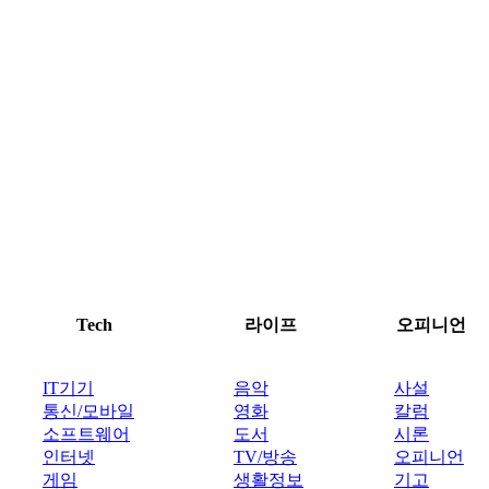
Tech
라이프
오피니언
IT기기
음악
사설
통신/모바일
영화
칼럼
소프트웨어
도서
시론
인터넷
TV/방송
오피니언
게임
생활정보
기고