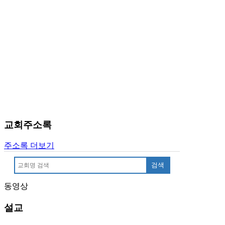
만
남
어
플
시
알
리
스
후
기
가
교회주소록
평
발
기
주소록 더보기
부
검색
진
약
동영상
비
아
설교
탑-
시