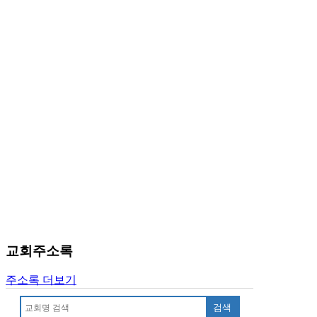
알
리
스
구
입
돔
클
럽
DOMCLUB
실
시
간
무
료
채
팅
돔
교회주소록
클
럽
주소록 더보기
DOMCLUB.top
유
검색
머