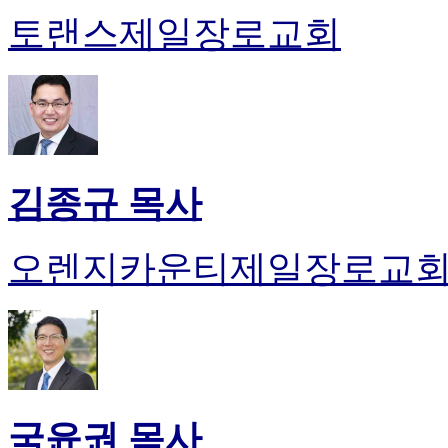
토랜스제일장로교회
김종규 목사
오렌지카운티제일장로교
국윤권 목사