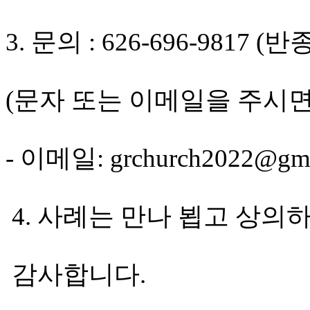
국
주
3. 문의 : 626-696-9817 (
소
야
우
즐
(문자 또는 이메일을 주시면
성
비
아
탑-
- 이메일: grchurch2022@gma
프
릴
리
지
4. 사례는 만나 뵙고 상의
구
입
발
기
감사합니다.
부
전
치