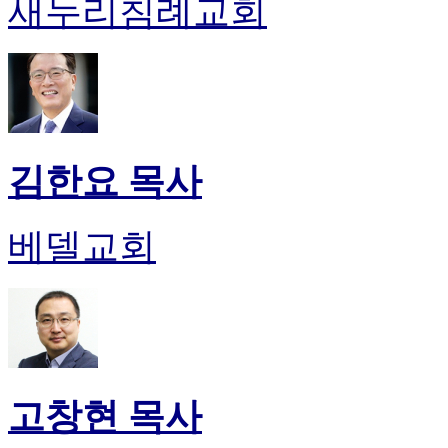
새누리침례교회
김한요 목사
베델교회
고창현 목사