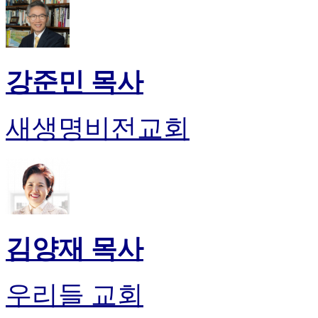
후
기
대
출
후
강준민 목사
기
비
아
새생명비전교회
센
터
웹
토
끼
미
프
진
김양재 목사
후
기
미
우리들 교회
프
진