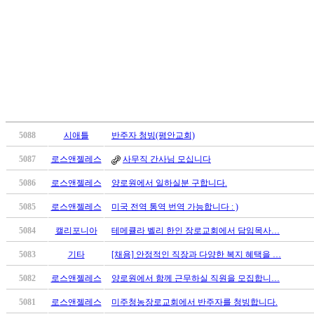
료
약
임
심
중
절
코
리
아
e
5088
시애틀
반주자 청빙(평안교회)
뉴
5087
로스앤젤레스
사무직 간사님 모십니다
스
신
5086
로스앤젤레스
양로원에서 일하실분 구합니다.
규
노
5085
로스앤젤레스
미국 전역 통역 번역 가능합니다 : )
제
5084
캘리포니아
테메큘라 벨리 한인 장로교회에서 담임목사…
휴
사
5083
기타
[채용] 안정적인 직장과 다양한 복지 혜택을 …
이
5082
로스앤젤레스
양로원에서 함께 근무하실 직원을 모집합니…
트
무
5081
로스앤젤레스
미주청농장로교회에서 반주자를 청빙합니다.
료