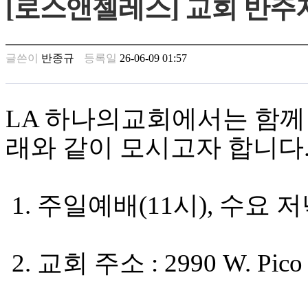
[로스앤젤레스] 교회 반주
남
찾
기
은
글쓴이
반종규
등록일
26-06-09 01:57
꼴
링
크
밍
LA 하나의교회에서는 함께
키
넷
래와 같이 모시고자 합니다
주
소
minky
합
1. 주일예배(11시), 수요 
체
출
장
안
2. 교회 주소 : 2990 W. Pico B
마
러
브
약