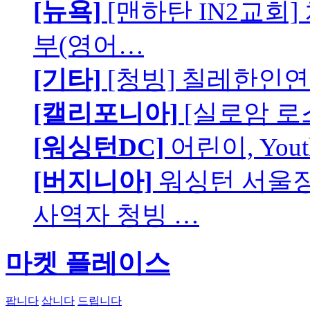
[뉴욕]
[맨하탄 IN2교회
부(영어…
[기타]
[청빙] 칠레한인연
[캘리포니아]
[실로암 로
[워싱턴DC]
어린이, You
[버지니아]
워싱턴 서울장로
사역자 청빙 …
마켓 플레이스
팝니다
삽니다
드립니다