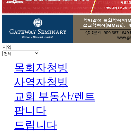
지역
목회자청빙
사역자청빙
교회 부동산/렌트
팝니다
드립니다