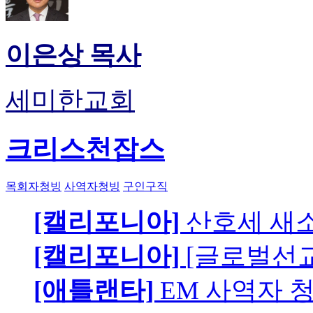
이은상 목사
세미한교회
크리스천잡스
목회자청빙
사역자청빙
구인구직
[캘리포니아]
산호세 새
[캘리포니아]
[글로벌선교
[애틀랜타]
EM 사역자 