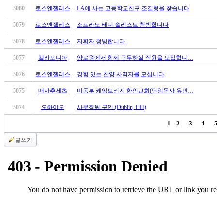
만
5080
로스앤젤레스
LA에 사는 고등학교친구 조길형을 찾습니다
남
5079
로스앤젤레스
소프라노 테너 솔리스트 청빙합니다
어
플
5078
로스앤젤레스
지휘자 청빙합니다.
시
5077
캘리포니아
양로원에서 함께 근무하실 직원을 모집합니…
알
리
5076
로스앤젤레스
경험 있는 찬양 사역자를 모십니다.
스
후
5075
매사추세츠
미동부 케임브리지 한인교회(담임목사 유민…
기
5074
오하이오
사무직원 구인 (Dublin, OH)
가
평
1
2
3
4
발
기
글쓰기
부
진
약
비
아
탑-
시