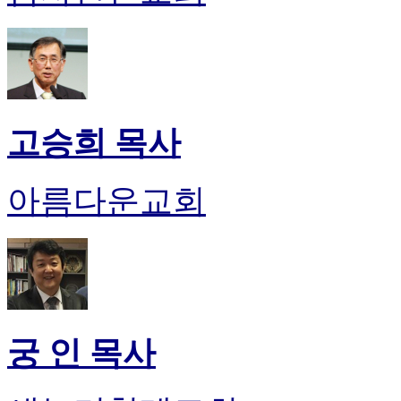
고승희 목사
아름다운교회
궁 인 목사