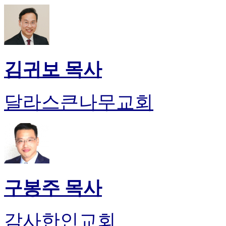
약
국
미
국
24
시
김귀보 목사
간
대
출
달라스큰나무교회
구봉주 목사
감사한인교회