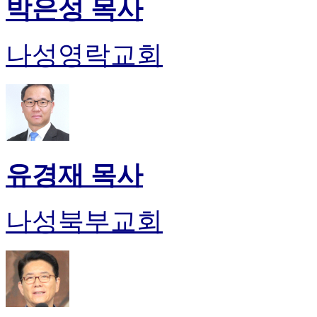
박은성 목사
나성영락교회
유경재 목사
나성북부교회