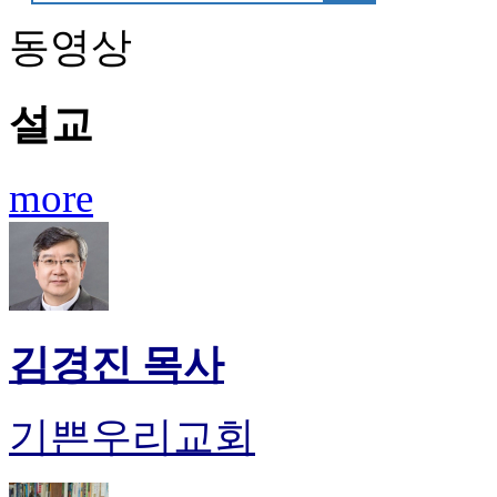
판
동영상
북
토
끼
설교
최
신
토
렌
more
트
사
이
트
순
위
비
김경진 목사
아
후
기
기쁜우리교회
미
프
진