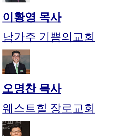
이황영 목사
남가주 기쁨의교회
오명찬 목사
웨스트힐 장로교회