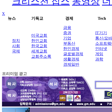
크리스천 잡스
동영상
더
X
뉴스
기독교
경제
Tech
금융
증권
IT기기
미국교회
기업
통신/모
정치
한인교회
부동산
소프트웨
사회
한국교회
한인경제
인터넷
국제
세계교회
글로벌경제
게임
교회주소록
생활경제
과학
경제일반
프리미엄 광고