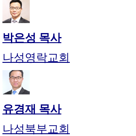
박은성 목사
나성영락교회
유경재 목사
나성북부교회