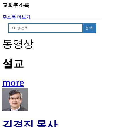
유
교회주소록
머
판
주소록 더보기
북
토
검색
끼
최
동영상
신
토
렌
설교
트
사
이
트
more
순
위
비
아
후
기
미
김경진 목사
프