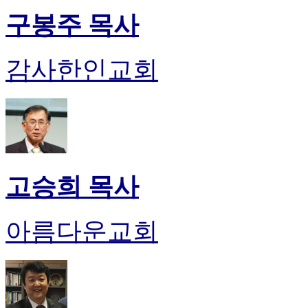
구봉주 목사
감사한인교회
고승희 목사
아름다운교회