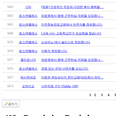
무
료
5083
기타
[채용] 안정적인 직장과 다양한 복지 혜택을 …
만
5082
로스앤젤레스
양로원에서 함께 근무하실 직원을 모집합니…
남
어
5081
로스앤젤레스
미주청농장로교회에서 반주자를 청빙합니다.
플
시
5080
로스앤젤레스
LA에 사는 고등학교친구 조길형을 찾습니다
알
5079
로스앤젤레스
소프라노 테너 솔리스트 청빙합니다
리
스
5078
로스앤젤레스
지휘자 청빙합니다.
후
5077
캘리포니아
양로원에서 함께 근무하실 직원을 모집합니…
기
가
5076
로스앤젤레스
경험 있는 찬양 사역자를 모십니다.
평
발
5075
매사추세츠
미동부 케임브리지 한인교회(담임목사 유민…
기
5074
오하이오
사무직원 구인 (Dublin, OH)
부
진
1
2
3
4
약
글쓰기
비
아
탑-