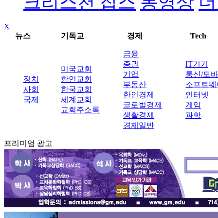
크리스천 잡스
동영상
더
X
뉴스
기독교
경제
Tech
금융
증권
IT기기
미국교회
기업
통신/모
정치
한인교회
부동산
소프트웨
사회
한국교회
한인경제
인터넷
국제
세계교회
글로벌경제
게임
교회주소록
생활경제
과학
경제일반
프리미엄 광고