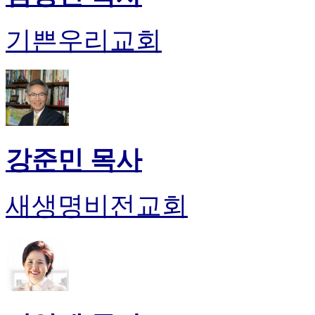
진
후
기쁜우리교회
기
대
출
후
기
비
아
센
강준민 목사
터
웹
토
새생명비전교회
끼
미
프
진
후
기
미
프