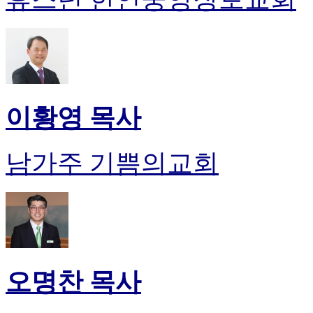
이황영 목사
남가주 기쁨의교회
오명찬 목사