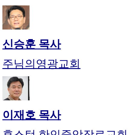
신승훈 목사
주님의영광교회
이재호 목사
휴스턴 한인중앙장로교회