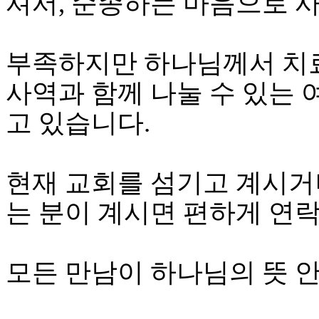
셔서, 순종하는 마음으로 
브
약
국
주
부족하지만 하나님께서 치료
소
야
사역과 함께 나눌 수 있는
우
즐
고 있습니다.
성
비
아
탑-
현재 교회를 섬기고 계시거
프
릴
는 분이 계시면 편하게 연
리
지
구
입
모든 만남이 하나님의 뜻 
발
기
부
전