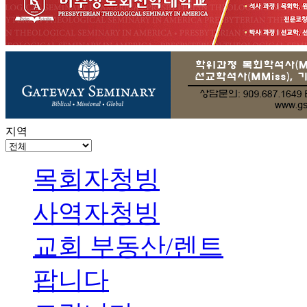
지역
목회자청빙
사역자청빙
교회 부동산/렌트
팝니다