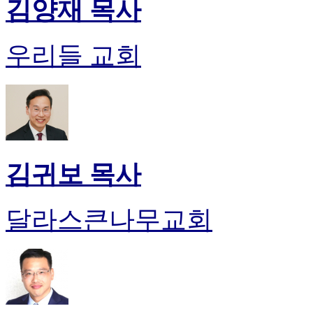
김양재 목사
진
약
국
우리들 교회
미
국
24
시
간
대
출
김귀보 목사
달라스큰나무교회