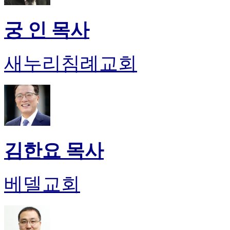
궁 인 목사
새누리침례교회
김한요 목사
베델교회