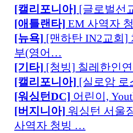
[캘리포니아]
[글로벌선교
[애틀랜타]
EM 사역자 
[뉴욕]
[맨하탄 IN2교회
부(영어…
[기타]
[청빙] 칠레한인연
[캘리포니아]
[실로암 로
[워싱턴DC]
어린이, You
[버지니아]
워싱턴 서울장로
사역자 청빙 …