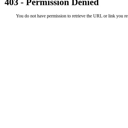
시
알
리
스
구
입
돔
클
럽
DOMCLUB
실
시
간
무
료
채
팅
돔
클
럽
DOMCLUB.top