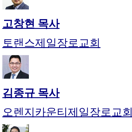
고창현 목사
토랜스제일장로교회
김종규 목사
오렌지카운티제일장로교