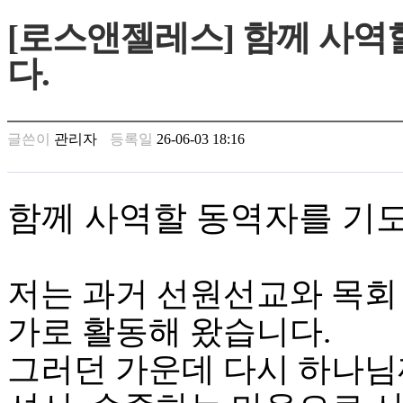
만
[로스앤젤레스] 함께 사역
남
찾
다.
기
은
꼴
링
글쓴이
관리자
등록일
26-06-03 18:16
크
밍
키
넷
함께 사역할 동역자를 기도
주
소
minky
합
저는 과거 선원선교와 목회
체
출
가로 활동해 왔습니다.
장
안
그러던 가운데 다시 하나님
마
러