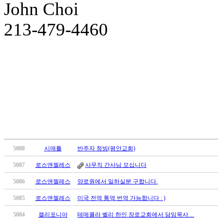
John Choi
치
료
213-479-4460
약
임
심
중
절
코
리
아
e
뉴
스
신
규
5088
시애틀
반주자 청빙(평안교회)
노
5087
로스앤젤레스
사무직 간사님 모십니다
제
휴
5086
로스앤젤레스
양로원에서 일하실분 구합니다.
사
5085
로스앤젤레스
미국 전역 통역 번역 가능합니다 : )
이
트
5084
캘리포니아
테메큘라 벨리 한인 장로교회에서 담임목사…