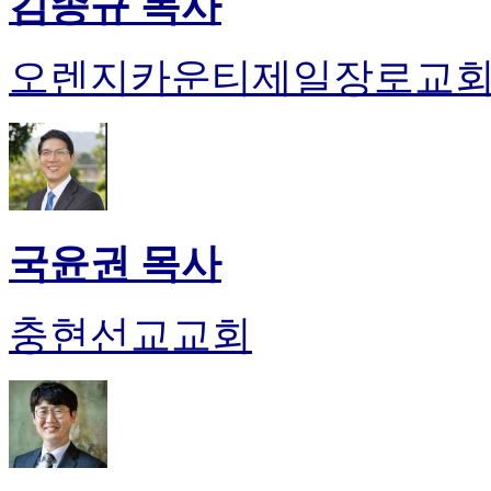
김종규 목사
오렌지카운티제일장로교
국윤권 목사
충현선교교회