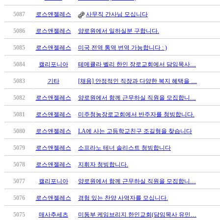
만
5087
로스앤젤레스
사무직 간사님 모십니다
남
찾
5086
로스앤젤레스
양로원에서 일하실분 구합니다.
기
은
5085
로스앤젤레스
미국 전역 통역 번역 가능합니다 : )
꼴
5084
캘리포니아
테메큘라 벨리 한인 장로교회에서 담임목사…
링
크
5083
기타
[채용] 안정적인 직장과 다양한 복지 혜택을 …
밍
키
5082
로스앤젤레스
양로원에서 함께 근무하실 직원을 모집합니…
넷
5081
로스앤젤레스
미주청농장로교회에서 반주자를 청빙합니다.
주
소
5080
로스앤젤레스
LA에 사는 고등학교친구 조길형을 찾습니다
minky
합
5079
로스앤젤레스
소프라노 테너 솔리스트 청빙합니다
체
5078
로스앤젤레스
지휘자 청빙합니다.
출
장
5077
캘리포니아
양로원에서 함께 근무하실 직원을 모집합니…
안
5076
로스앤젤레스
경험 있는 찬양 사역자를 모십니다.
마
러
5075
매사추세츠
미동부 케임브리지 한인교회(담임목사 유민…