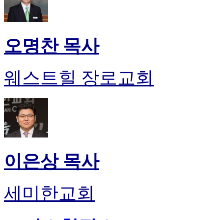
오명찬 목사
웨스트힐 장로교회
이은상 목사
세미한교회