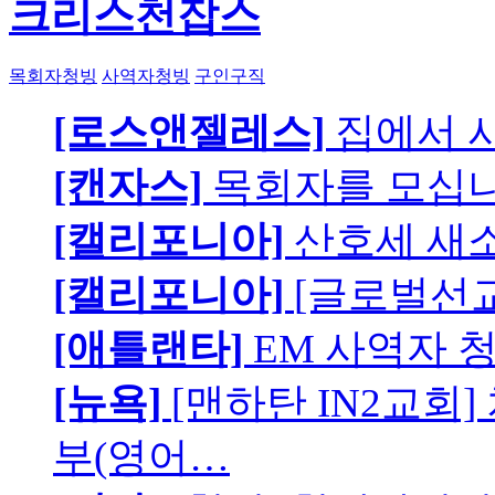
크리스천잡스
목회자청빙
사역자청빙
구인구직
[로스앤젤레스]
집에서 
[캔자스]
목회자를 모십니
[캘리포니아]
산호세 새
[캘리포니아]
[글로벌선교
[애틀랜타]
EM 사역자 
[뉴욕]
[맨하탄 IN2교회
부(영어…