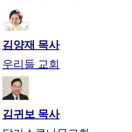
시
알
리
스
구
입
김양재 목사
돔
클
럽
우리들 교회
DOMCLUB
실
시
간
무
료
채
팅
돔
김귀보 목사
클
럽
DOMCLUB.top