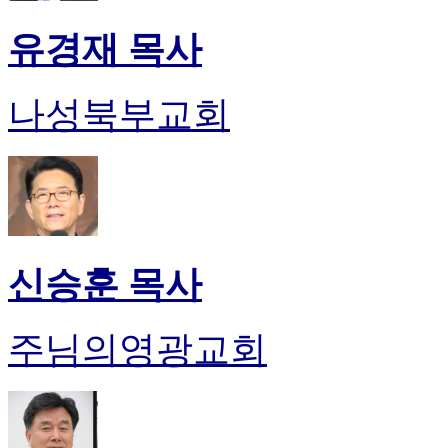
유경재 목사
나성북부교회
신승훈 목사
주님의영광교회