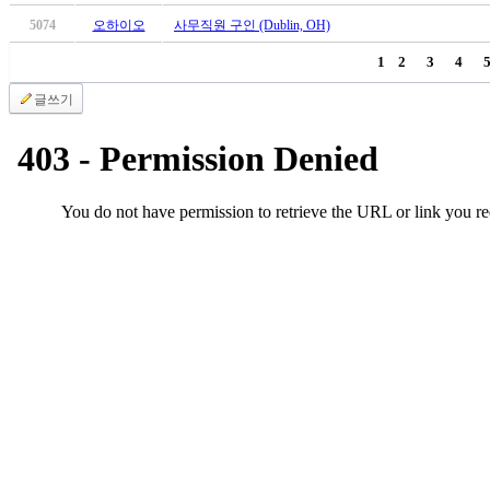
브
약
5074
오하이오
사무직원 구인 (Dublin, OH)
국
1
2
3
4
주
소
글쓰기
야
우
즐
성
비
아
탑-
프
릴
리
지
구
입
발
기
부
전