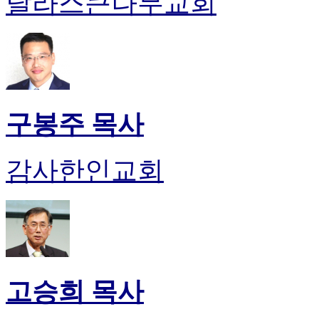
달라스큰나무교회
유
머
판
북
토
끼
최
신
구봉주 목사
토
렌
트
감사한인교회
사
이
트
순
위
비
아
후
고승희 목사
기
미
프