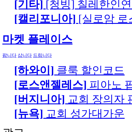
[기타]
[청빙] 칠레한인연
[캘리포니아]
[실로암 로
마켓 플레이스
팝니다
삽니다
드립니다
[하와이]
클룩 할인코드
[로스앤젤레스]
피아노 팝니
[버지니아]
교회 장의자 
[뉴욕]
교회 성가대가운