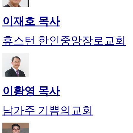
이재호 목사
휴스턴 한인중앙장로교회
이황영 목사
남가주 기쁨의교회