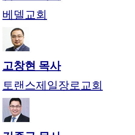
진
약
베델교회
국
미
국
24
시
간
대
출
고창현 목사
토랜스제일장로교회