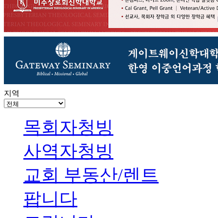
지역
목회자청빙
사역자청빙
교회 부동산/렌트
팝니다