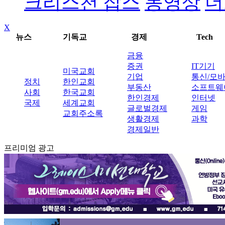
크리스천 잡스
동영상
더
X
뉴스
기독교
경제
Tech
금융
증권
IT기기
미국교회
기업
통신/모
정치
한인교회
부동산
소프트웨
사회
한국교회
한인경제
인터넷
국제
세계교회
글로벌경제
게임
교회주소록
생활경제
과학
경제일반
프리미엄 광고