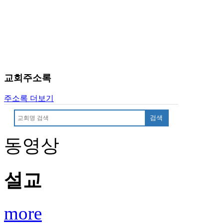
치
료
약
임
심
중
절
교회주소록
코
리
주소록 더보기
아
e
검색
뉴
스
동영상
신
규
노
제
설교
휴
사
이
more
트