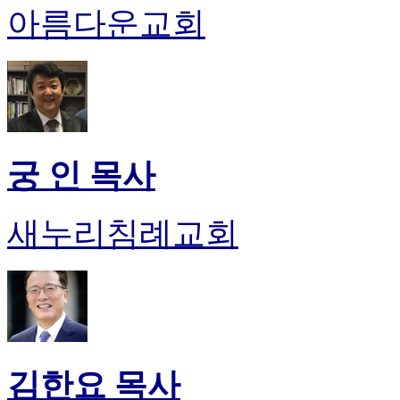
아름다운교회
진
후
기
대
출
후
기
비
궁 인 목사
아
센
터
새누리침례교회
웹
토
끼
미
프
진
후
기
미
김한요 목사
프