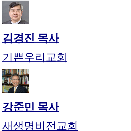
무
료
만
남
어
플
김경진 목사
시
알
리
기쁜우리교회
스
후
기
가
평
발
기
부
강준민 목사
진
약
비
새생명비전교회
아
탑-