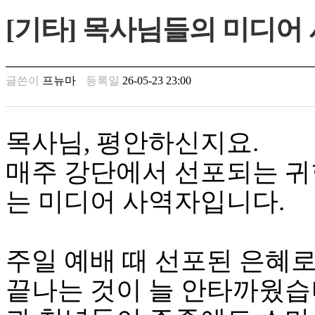
만
[기타] 목사님들의 미디어
남
찾
기
은
글쓴이
프뉴마
등록일
26-05-23 23:00
꼴
링
크
밍
목사님, 평안하신지요.
키
넷
매주 강단에서 선포되는 귀
주
소
는 미디어 사역자입니다.
minky
합
체
출
주일 예배 때 선포된 은혜
장
안
끝나는 것이 늘 안타까웠습
마
러