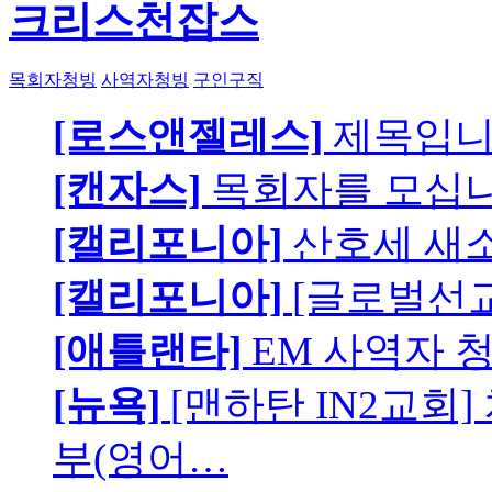
크리스천잡스
목회자청빙
사역자청빙
구인구직
[로스앤젤레스]
제목입
[캔자스]
목회자를 모십니
[캘리포니아]
산호세 새
[캘리포니아]
[글로벌선교
[애틀랜타]
EM 사역자 
[뉴욕]
[맨하탄 IN2교회
부(영어…