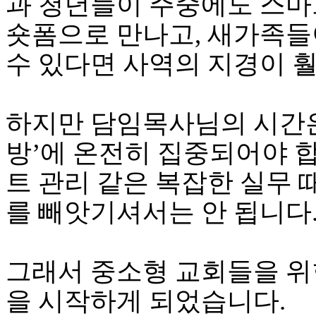
과 청년들이 주중에도 스마
브
약
숏폼으로 만나고, 새가족들
국
주
수 있다면 사역의 지경이 
소
야
우
즐
하지만 담임목사님의 시간은 
성
비
방’에 온전히 집중되어야 합
아
탑-
트 관리 같은 복잡한 실무
프
릴
를 빼앗기셔서는 안 됩니다
리
지
구
입
그래서 중소형 교회들을 위한
발
기
을 시작하게 되었습니다.
부
전