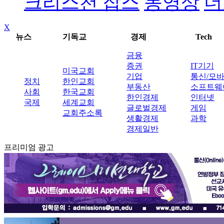
크리스천 잡스
동영상
더
X
뉴스
기독교
경제
Tech
금융
증권
IT기기
미국교회
기업
통신/모
정치
한인교회
부동산
소프트웨
사회
한국교회
한인경제
인터넷
국제
세계교회
글로벌경제
게임
교회주소록
생활경제
과학
경제일반
프리미엄 광고