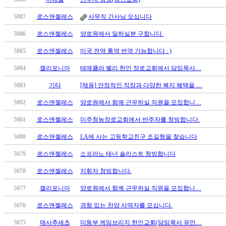
시
5087
로스앤젤레스
사무직 간사님 모십니다
알
리
5086
로스앤젤레스
양로원에서 일하실분 구합니다.
스
구
5085
로스앤젤레스
미국 전역 통역 번역 가능합니다 : )
입
5084
캘리포니아
테메큘라 벨리 한인 장로교회에서 담임목사…
돔
클
5083
기타
[채용] 안정적인 직장과 다양한 복지 혜택을 …
럽
5082
로스앤젤레스
양로원에서 함께 근무하실 직원을 모집합니…
DOMCLUB
실
5081
로스앤젤레스
미주청농장로교회에서 반주자를 청빙합니다.
시
간
5080
로스앤젤레스
LA에 사는 고등학교친구 조길형을 찾습니다
무
5079
로스앤젤레스
소프라노 테너 솔리스트 청빙합니다
료
채
5078
로스앤젤레스
지휘자 청빙합니다.
팅
돔
5077
캘리포니아
양로원에서 함께 근무하실 직원을 모집합니…
클
5076
로스앤젤레스
경험 있는 찬양 사역자를 모십니다.
럽
DOMCLUB.top
5075
매사추세츠
미동부 케임브리지 한인교회(담임목사 유민…