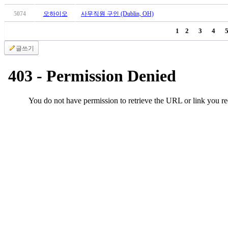
유
머
5074
오하이오
사무직원 구인 (Dublin, OH)
판
1
2
3
4
북
토
글쓰기
끼
최
신
토
렌
트
사
이
트
순
위
비
아
후
기
미
프