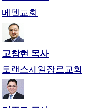
베델교회
고창현 목사
토랜스제일장로교회