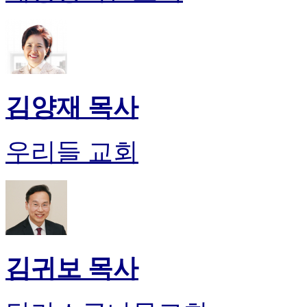
김양재 목사
우리들 교회
김귀보 목사