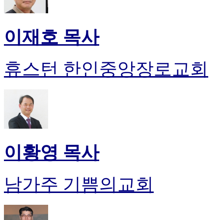
이재호 목사
휴스턴 한인중앙장로교회
이황영 목사
남가주 기쁨의교회