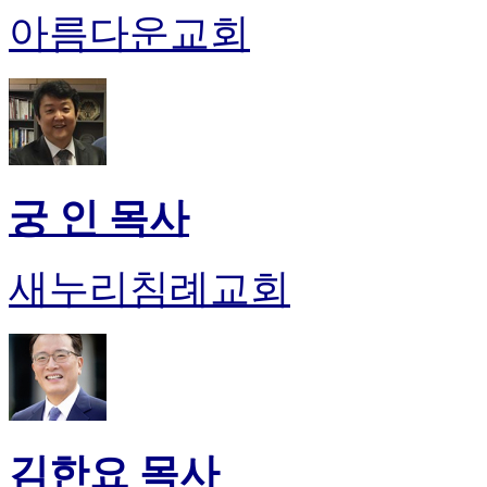
아름다운교회
궁 인 목사
새누리침례교회
김한요 목사