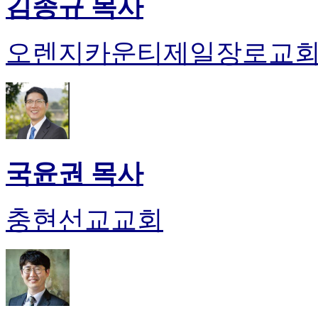
김종규 목사
오렌지카운티제일장로교
국윤권 목사
충현선교교회