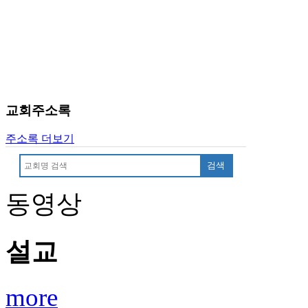
진
후
기
대
출
후
기
교회주소록
비
아
주소록 더보기
센
터
검색
웹
토
동영상
끼
미
프
설교
진
후
기
미
more
프