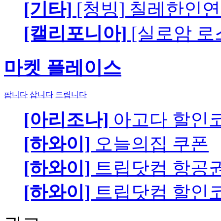
[기타]
[청빙] 칠레한인연
[캘리포니아]
[실로암 로
마켓 플레이스
팝니다
삽니다
드립니다
[아리조나]
아고다 할인
[하와이]
오늘의집 쿠폰
[하와이]
트립닷컴 항공
[하와이]
트립닷컴 할인