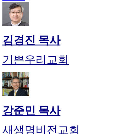
진
약
국
미
국
24
김경진 목사
시
간
대
기쁜우리교회
출
강준민 목사
새생명비전교회