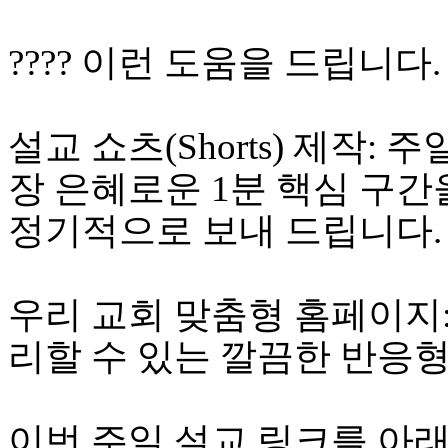
치
료
???? 이런 도움을 드립니다.
약
임
심
중
설교 쇼츠(Shorts) 제작:
절
코
장 은혜로운 1분 핵심 구간
리
아
정기적으로 보내 드립니다.
e
뉴
스
신
우리 교회 맞춤형 홈페이지
규
노
리할 수 있는 깔끔한 반응
제
휴
사
이
이번 주일 설교 링크를 아
트