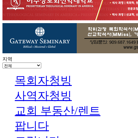
지역
목회자청빙
사역자청빙
교회 부동산/렌트
팝니다