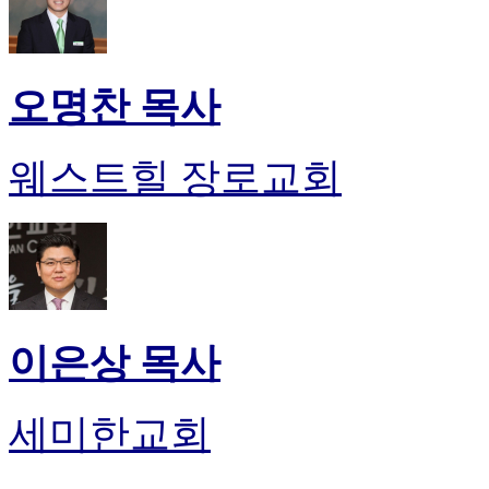
오명찬 목사
웨스트힐 장로교회
이은상 목사
세미한교회