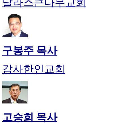
달라스큰나무교회
구봉주 목사
감사한인교회
고승희 목사