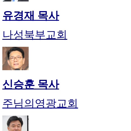
유경재 목사
나성북부교회
신승훈 목사
주님의영광교회