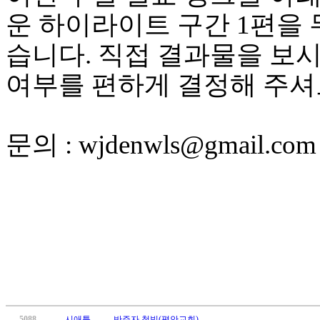
무
운 하이라이트 구간 1편을
료
만
습니다. 직접 결과물을 보
남
어
여부를 편하게 결정해 주셔
플
시
알
리
문의 : wjdenwls@gmail.com
스
후
기
가
평
발
기
부
진
약
비
아
탑-
5088
시애틀
반주자 청빙(평안교회)