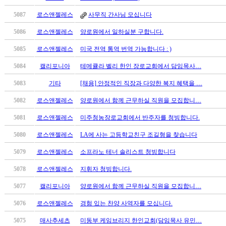
만
5087
로스앤젤레스
사무직 간사님 모십니다
남
찾
5086
로스앤젤레스
양로원에서 일하실분 구합니다.
기
은
5085
로스앤젤레스
미국 전역 통역 번역 가능합니다 : )
꼴
5084
캘리포니아
테메큘라 벨리 한인 장로교회에서 담임목사…
링
크
5083
기타
[채용] 안정적인 직장과 다양한 복지 혜택을 …
밍
키
5082
로스앤젤레스
양로원에서 함께 근무하실 직원을 모집합니…
넷
5081
로스앤젤레스
미주청농장로교회에서 반주자를 청빙합니다.
주
소
5080
로스앤젤레스
LA에 사는 고등학교친구 조길형을 찾습니다
minky
합
5079
로스앤젤레스
소프라노 테너 솔리스트 청빙합니다
체
5078
로스앤젤레스
지휘자 청빙합니다.
출
장
5077
캘리포니아
양로원에서 함께 근무하실 직원을 모집합니…
안
5076
로스앤젤레스
경험 있는 찬양 사역자를 모십니다.
마
러
5075
매사추세츠
미동부 케임브리지 한인교회(담임목사 유민…