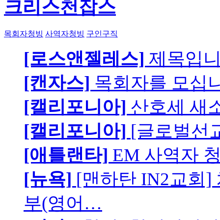
크리스천잡스
목회자청빙
사역자청빙
구인구직
[로스앤젤레스]
제목입
[캔자스]
목회자를 모십니
[캘리포니아]
산호세 새
[캘리포니아]
[글로벌선교
[애틀랜타]
EM 사역자 
[뉴욕]
[맨하탄 IN2교회
부(영어…