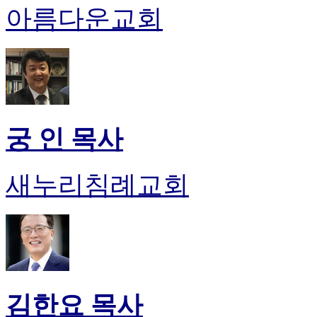
아름다운교회
진
후
기
대
출
후
기
비
궁 인 목사
아
센
터
새누리침례교회
웹
토
끼
미
프
진
후
기
미
김한요 목사
프