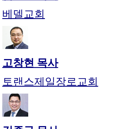
진
약
베델교회
국
미
국
24
시
간
대
출
고창현 목사
토랜스제일장로교회