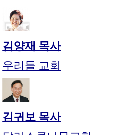
시
알
리
스
구
입
김양재 목사
돔
클
럽
우리들 교회
DOMCLUB
실
시
간
무
료
채
팅
돔
김귀보 목사
클
럽
DOMCLUB.top