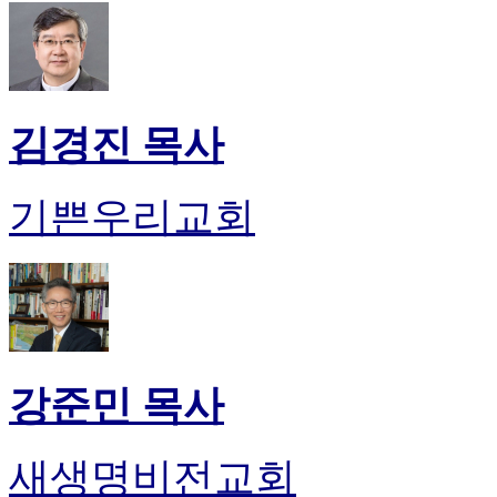
무
료
만
남
어
플
김경진 목사
시
알
리
기쁜우리교회
스
후
기
가
평
발
기
부
강준민 목사
진
약
비
새생명비전교회
아
탑-