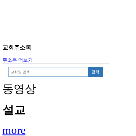
치
료
약
임
심
중
절
교회주소록
코
리
주소록 더보기
아
e
검색
뉴
스
동영상
신
규
노
제
설교
휴
사
이
more
트