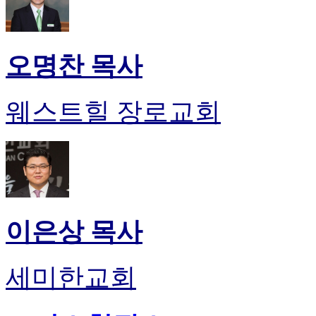
오명찬 목사
웨스트힐 장로교회
이은상 목사
세미한교회