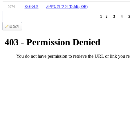
브
약
5074
오하이오
사무직원 구인 (Dublin, OH)
국
1
2
3
4
주
소
글쓰기
야
우
즐
성
비
아
탑-
프
릴
리
지
구
입
발
기
부
전