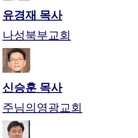
유경재 목사
나성북부교회
신승훈 목사
주님의영광교회