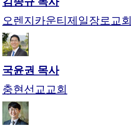
김종규 목사
오렌지카운티제일장로교
국윤권 목사
충현선교교회