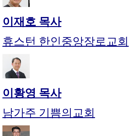
이재호 목사
휴스턴 한인중앙장로교회
이황영 목사
남가주 기쁨의교회