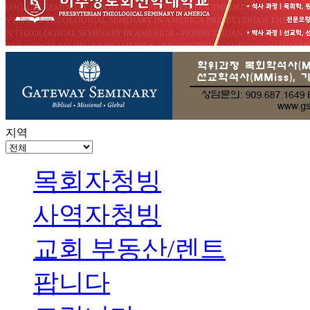
지역
목회자청빙
사역자청빙
교회 부동산/렌트
팝니다