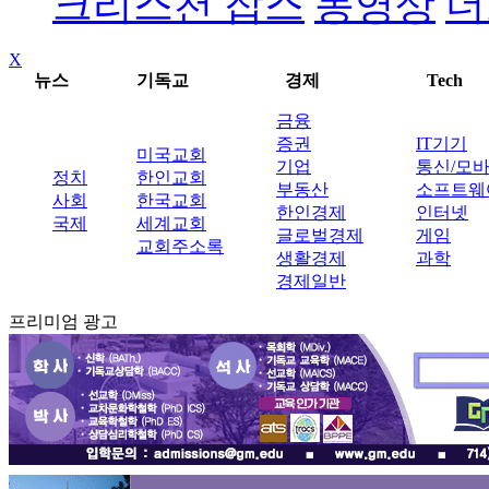
크리스천 잡스
동영상
더
X
뉴스
기독교
경제
Tech
금융
증권
IT기기
미국교회
기업
통신/모
정치
한인교회
부동산
소프트웨
사회
한국교회
한인경제
인터넷
국제
세계교회
글로벌경제
게임
교회주소록
생활경제
과학
경제일반
프리미엄 광고