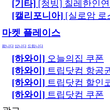
[기타]
[청빙] 칠레한인연
[캘리포니아]
[실로암 로
마켓 플레이스
팝니다
삽니다
드립니다
[하와이]
오늘의집 쿠폰
[하와이]
트립닷컴 항공
[하와이]
트립닷컴 할인
[하와이]
트립닷컴 쿠폰