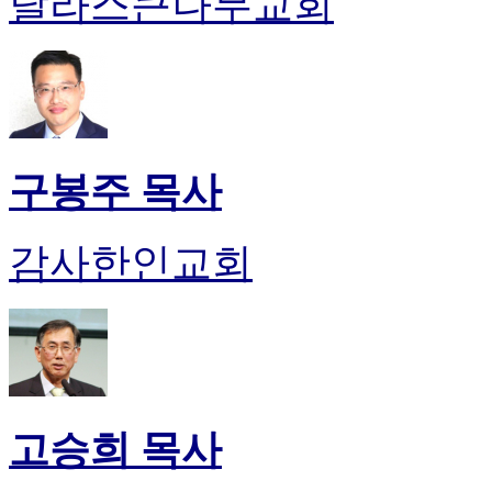
달라스큰나무교회
유
머
판
북
토
끼
최
신
구봉주 목사
토
렌
트
감사한인교회
사
이
트
순
위
비
아
후
고승희 목사
기
미
프