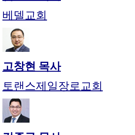
베델교회
고창현 목사
토랜스제일장로교회