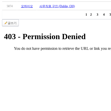
만
5074
오하이오
사무직원 구인 (Dublin, OH)
남
어
1
2
3
4
플
글쓰기
시
알
리
스
후
기
가
평
발
기
부
진
약
비
아
탑-
시