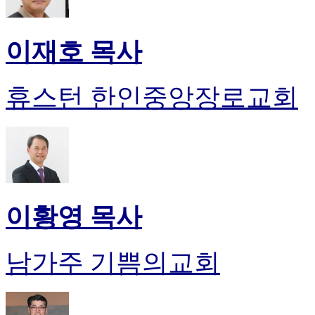
이재호 목사
휴스턴 한인중앙장로교회
이황영 목사
남가주 기쁨의교회