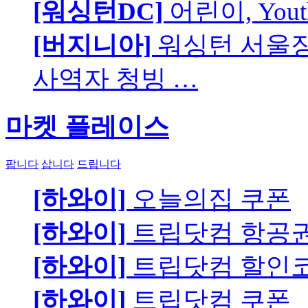
[워싱턴DC]
어린이, You
[버지니아]
워싱턴 서울장로
사역자 청빙 …
마켓 플레이스
팝니다
삽니다
드립니다
[하와이]
오늘의집 쿠폰
[하와이]
트립닷컴 항공
[하와이]
트립닷컴 할인
[하와이]
트립닷컴 쿠폰