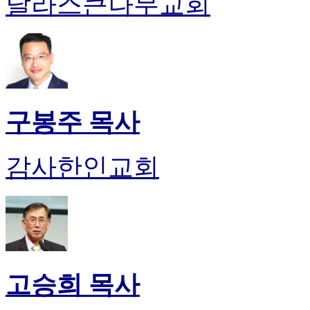
달라스큰나무교회
약
국
미
국
24
시
간
대
구봉주 목사
출
감사한인교회
고승희 목사