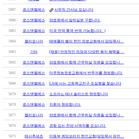
료
약
5087
로스앤젤레스
사무직 간사님 모십니다
임
5086
로스앤젤레스
양로원에서 일하실분 구합니다.
심
중
5085
로스앤젤레스
미국 전역 통역 번역 가능합니다 : )
절
코
5084
캘리포니아
테메큘라 벨리 한인 장로교회에서 담임목사…
리
5083
기타
[채용] 안정적인 직장과 다양한 복지 혜택을 …
아
e
5082
로스앤젤레스
양로원에서 함께 근무하실 직원을 모집합니…
뉴
스
5081
로스앤젤레스
미주청농장로교회에서 반주자를 청빙합니다.
신
5080
로스앤젤레스
LA에 사는 고등학교친구 조길형을 찾습니다
규
노
5079
로스앤젤레스
소프라노 테너 솔리스트 청빙합니다
제
휴
5078
로스앤젤레스
지휘자 청빙합니다.
사
5077
캘리포니아
양로원에서 함께 근무하실 직원을 모집합니…
이
트
5076
로스앤젤레스
경험 있는 찬양 사역자를 모십니다.
무
5075
매사추세츠
미동부 케임브리지 한인교회(담임목사 유민…
료