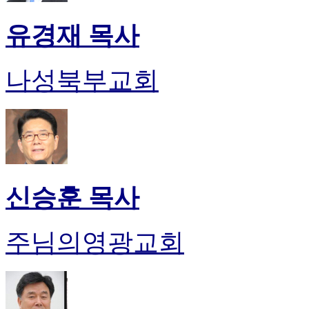
유경재 목사
나성북부교회
신승훈 목사
주님의영광교회