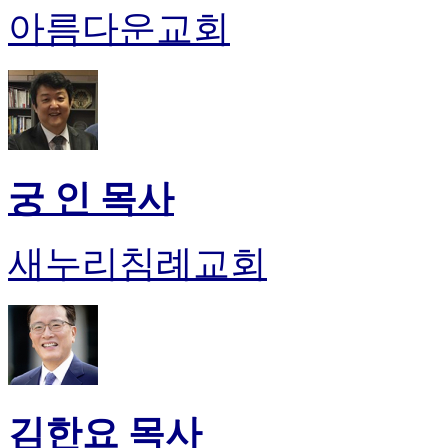
아름다운교회
궁 인 목사
새누리침례교회
김한요 목사