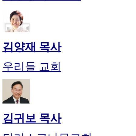
후
기
대
출
후
기
비
김양재 목사
아
센
터
우리들 교회
웹
토
끼
미
프
진
후
기
김귀보 목사
미
프
진