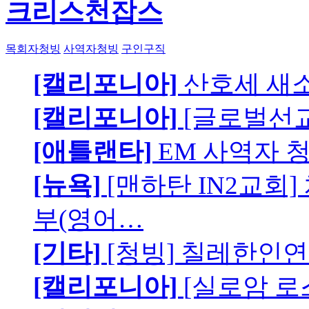
크리스천잡스
목회자청빙
사역자청빙
구인구직
[캘리포니아]
산호세 새
[캘리포니아]
[글로벌선교
[애틀랜타]
EM 사역자 
[뉴욕]
[맨하탄 IN2교회
부(영어…
[기타]
[청빙] 칠레한인연
[캘리포니아]
[실로암 로