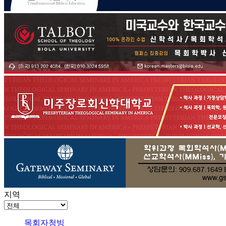
지역
목회자청빙