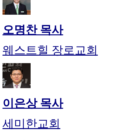
오명찬 목사
웨스트힐 장로교회
이은상 목사
세미한교회