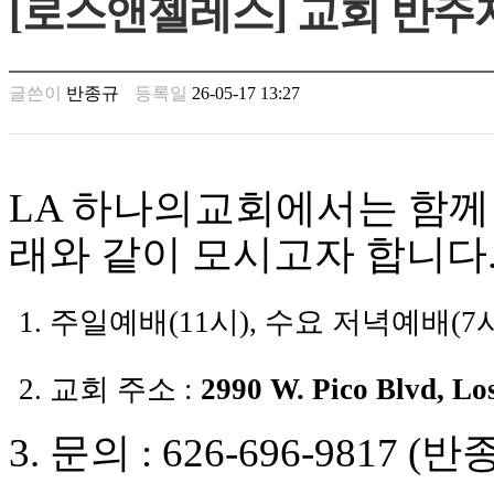
[로스앤젤레스] 교회 반주
남
찾
기
은
글쓴이
반종규
등록일
26-05-17 13:27
꼴
링
크
밍
키
LA
하나의교회에서는 함께 
넷
주
래와 같이 모시고자 합니다
소
minky
합
1.
주일예배
(11
시
),
수요 저녁예배
(7
체
출
장
2.
교회 주소
:
2990 W. Pico Blvd, Lo
안
마
러
3.
문의
: 626-696-9817 (
반종
브
약