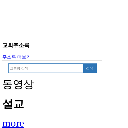
알
리
스
구
입
돔
클
교회주소록
럽
DOMCLUB
실
주소록 더보기
시
간
검색
무
료
동영상
채
팅
돔
설교
클
럽
DOMCLUB.top
more
유
머