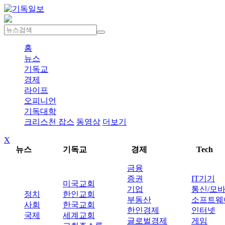
홈
뉴스
기독교
경제
라이프
오피니언
기독대학
크리스천 잡스
동영상
더보기
X
뉴스
기독교
경제
Tech
금융
증권
IT기기
미국교회
기업
통신/모
정치
한인교회
부동산
소프트웨
사회
한국교회
한인경제
인터넷
국제
세계교회
글로벌경제
게임