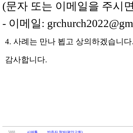
(
문자 또는 이메일을 주시
국
주
소
-
이메일
: grchurch2022@gm
야
우
즐
4.
사례는 만나 뵙고 상의하겠습니다
성
비
아
감사합니다
.
탑-
프
릴
리
지
구
입
발
기
부
전
치
5088
시애틀
반주자 청빙(평안교회)