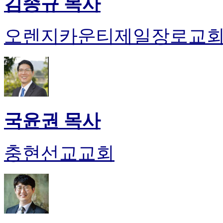
김종규 목사
오렌지카운티제일장로교
국윤권 목사
충현선교교회