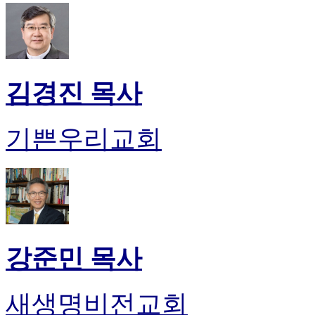
판
북
토
끼
최
김경진 목사
신
토
렌
트
기쁜우리교회
사
이
트
순
위
비
아
후
강준민 목사
기
미
프
새생명비전교회
진