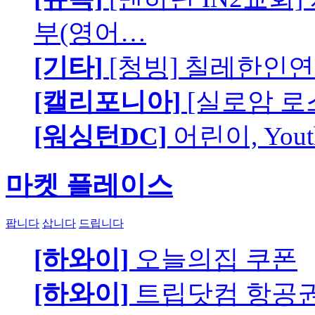
부(영어…
[기타]
[청빙] 칠레한인연
[캘리포니아]
[실로암 로
[워싱턴DC]
어린이, You
마켓 플레이스
팝니다
삽니다
드립니다
[하와이]
오늘의집 쿠폰
[하와이]
트립닷컴 항공