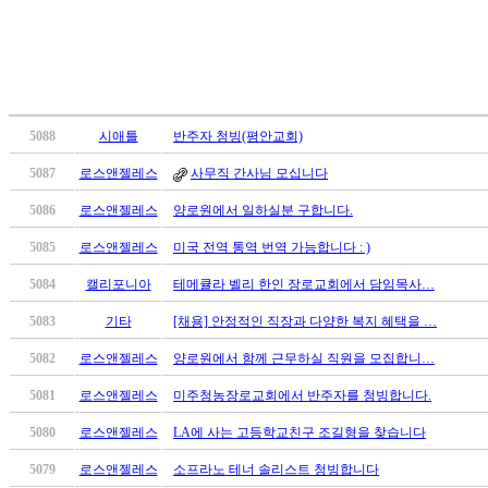
치
료
약
임
심
중
5088
시애틀
반주자 청빙(평안교회)
절
5087
로스앤젤레스
사무직 간사님 모십니다
코
리
5086
로스앤젤레스
양로원에서 일하실분 구합니다.
아
e
5085
로스앤젤레스
미국 전역 통역 번역 가능합니다 : )
뉴
5084
캘리포니아
테메큘라 벨리 한인 장로교회에서 담임목사…
스
신
5083
기타
[채용] 안정적인 직장과 다양한 복지 혜택을 …
규
노
5082
로스앤젤레스
양로원에서 함께 근무하실 직원을 모집합니…
제
5081
로스앤젤레스
미주청농장로교회에서 반주자를 청빙합니다.
휴
사
5080
로스앤젤레스
LA에 사는 고등학교친구 조길형을 찾습니다
이
트
5079
로스앤젤레스
소프라노 테너 솔리스트 청빙합니다