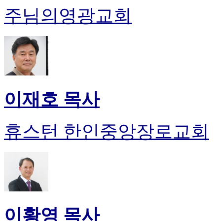
주님의영광교회
이재호 목사
휴스턴 한인중앙장로교회
이황영 목사