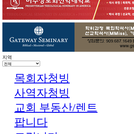
지역
목회자청빙
사역자청빙
교회 부동산/렌트
팝니다