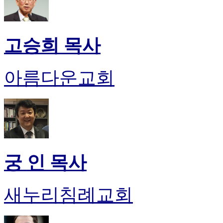
고승희 목사
아름다운교회
궁 인 목사
새누리침례교회