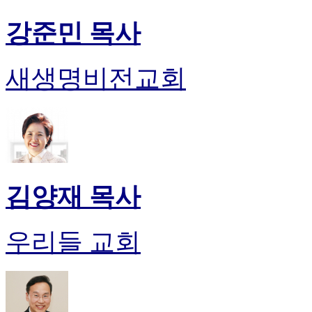
진
강준민 목사
후
기
대
새생명비전교회
출
후
기
비
아
센
터
웹
김양재 목사
토
끼
미
프
우리들 교회
진
후
기
미
프