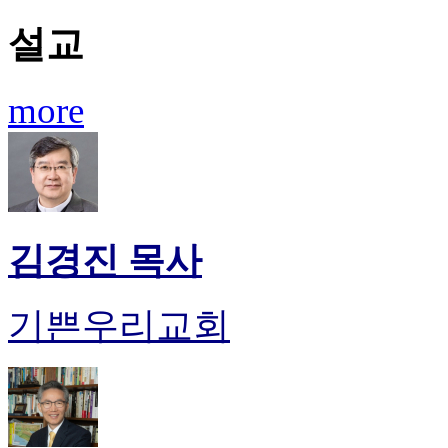
유
머
설교
판
북
토
more
끼
최
신
토
렌
트
사
김경진 목사
이
트
순
기쁜우리교회
위
비
아
후
기
미
프