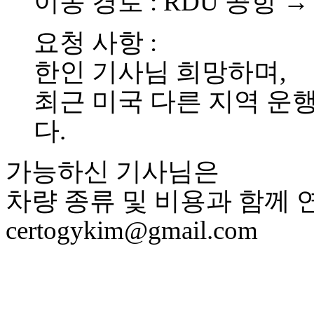
이동 경로 : RDU 공항 → Alt
브
약
국
요청 사항 :
주
소
한인 기사님 희망하며,
야
우
최근 미국 다른 지역 운
즐
성
다.
비
아
탑-
가능하신 기사님은
프
릴
차량 종류 및 비용과 함께 
리
지
certogykim@gmail.com
구
입
발
기
부
전