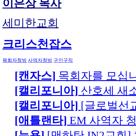
이은상 목사
세미한교회
크리스천잡스
목회자청빙
사역자청빙
구인구직
[캔자스]
목회자를 모십니
[캘리포니아]
산호세 새
[캘리포니아]
[글로벌선교
[애틀랜타]
EM 사역자 
[뉴욕]
[맨하탄 IN2교회