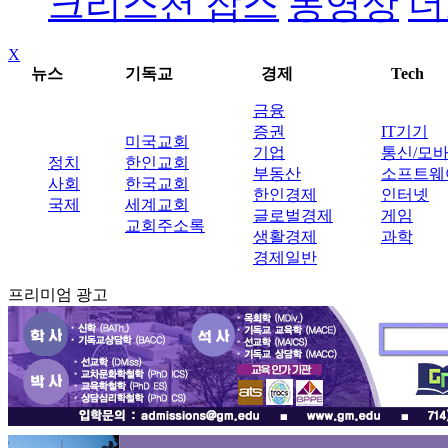
크리스천 잡스
동영상
더
X
뉴스
기독교
경제
Tech
금융
증권
IT기기
미국교회
기업
통신/모
정치
한인교회
부동산
소프트웨
사회
한국교회
한인경제
인터넷
국제
세계교회
글로벌경제
게임
교회주소록
생활경제
과학
경제일반
프리미엄 광고