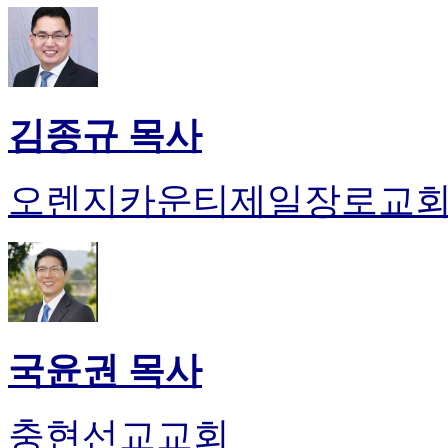
김종규 목사
오렌지카운티제일장로교
국윤권 목사
충현선교교회