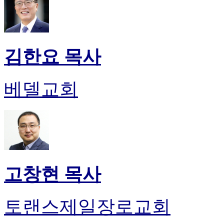
김한요 목사
베델교회
고창현 목사
토랜스제일장로교회