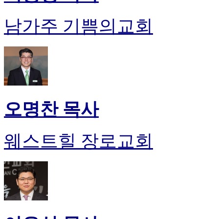
남가주 기쁨의교회
오명찬 목사
웨스트힐 장로교회