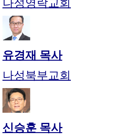
나성영락교회
유경재 목사
나성북부교회
신승훈 목사