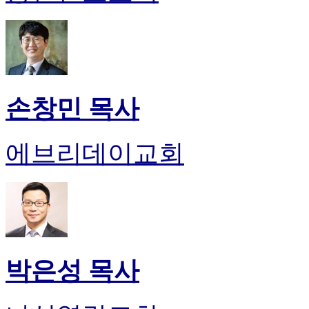
손창민 목사
에브리데이교회
박은성 목사