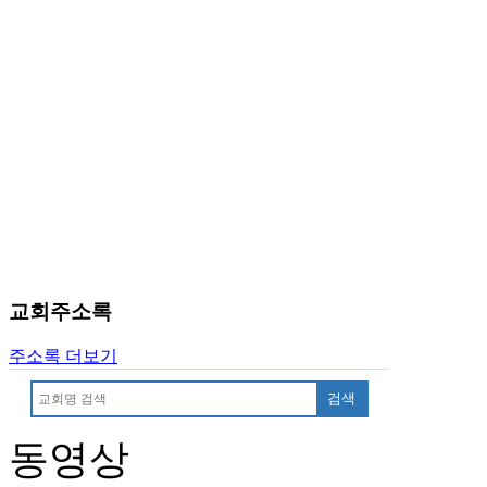
시
알
리
스
구
입
돔
클
럽
DOMCLUB
실
시
간
교회주소록
무
료
주소록 더보기
채
팅
검색
돔
클
동영상
럽
DOMCLUB.top