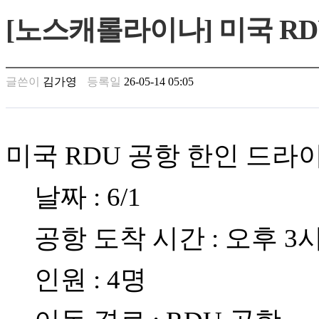
만
[노스캐롤라이나] 미국 R
남
찾
기
은
글쓴이
김가영
등록일
26-05-14 05:05
꼴
링
크
밍
키
미국 RDU 공항 한인 드라
넷
주
소
날짜 : 6/1
minky
합
체
공항 도착 시간 : 오후 3
출
장
인원 : 4명
안
마
러