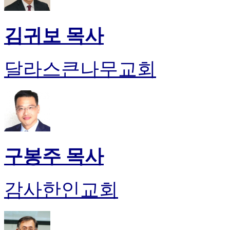
진
약
국
김귀보 목사
미
국
24
달라스큰나무교회
시
간
대
출
구봉주 목사
감사한인교회