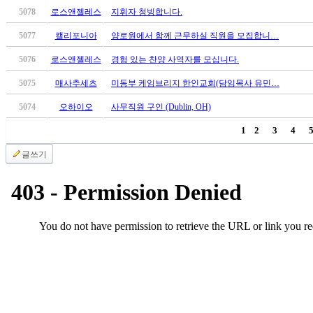
무
5078
로스앤젤레스
지휘자 청빙합니다.
료
만
5077
캘리포니아
양로원에서 함께 근무하실 직원을 모집합니…
남
5076
로스앤젤레스
경험 있는 찬양 사역자를 모십니다.
어
플
5075
매사추세츠
미동부 케임브리지 한인교회(담임목사 유민…
시
알
5074
오하이오
사무직원 구인 (Dublin, OH)
리
1
2
3
4
스
후
글쓰기
기
가
평
발
기
부
진
약
비
아
탑-