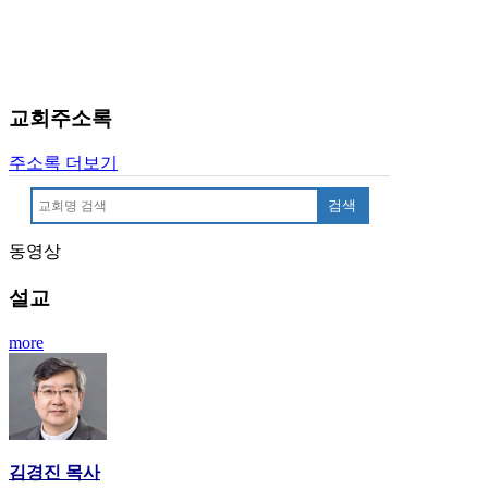
만
남
어
플
시
교회주소록
알
리
주소록 더보기
스
후
검색
기
가
동영상
평
발
설교
기
부
more
진
약
비
아
탑-
김경진 목사
시