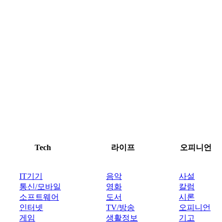
Tech
라이프
오피니언
IT기기
음악
사설
통신/모바일
영화
칼럼
소프트웨어
도서
시론
인터넷
TV/방송
오피니언
게임
생활정보
기고