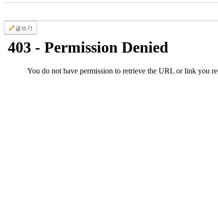
료
약
임
글쓰기
심
중
절
코
리
아
e
뉴
스
신
규
노
제
휴
사
이
트
무
료