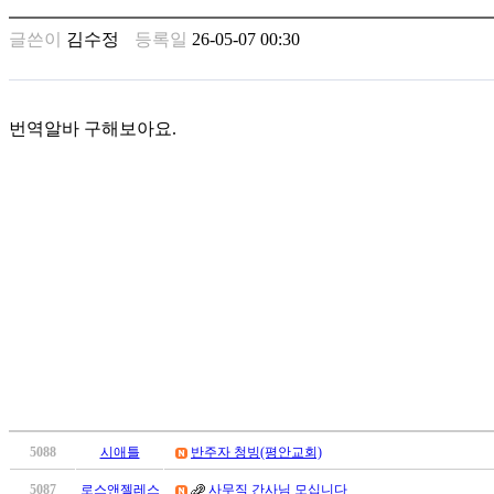
남
찾
글쓴이
김수정
등록일
26-05-07 00:30
기
은
꼴
링
번역알바 구해보아요.
크
밍
키
넷
주
소
minky
합
체
출
장
안
마
러
5088
시애틀
반주자 청빙(평안교회)
브
약
5087
로스앤젤레스
사무직 간사님 모십니다