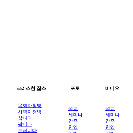
크리스천 잡스
포토
비디오
목회자청빙
설교
설교
사역자청빙
세미나
세미나
삽니다
간증
간증
팝니다
찬양
찬양
드립니다