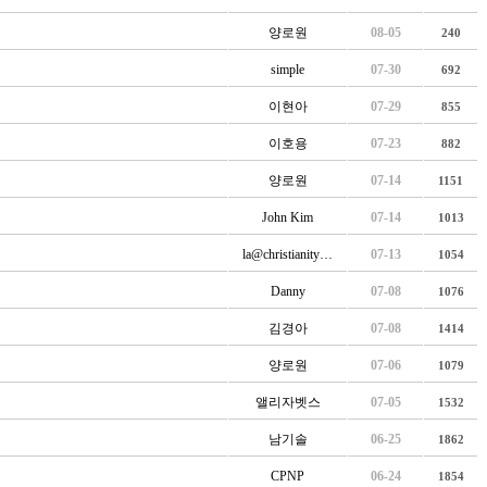
양로원
08-05
240
simple
07-30
692
이현아
07-29
855
이호용
07-23
882
양로원
07-14
1151
John Kim
07-14
1013
la@christianity…
07-13
1054
Danny
07-08
1076
김경아
07-08
1414
양로원
07-06
1079
앨리자벳스
07-05
1532
남기솔
06-25
1862
CPNP
06-24
1854