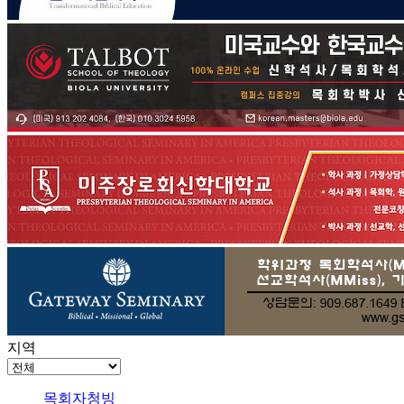
지역
목회자청빙