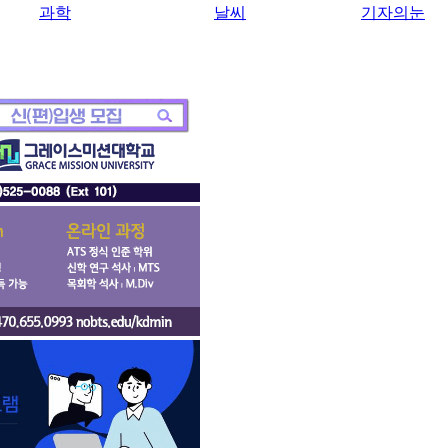
과학
날씨
기자의눈