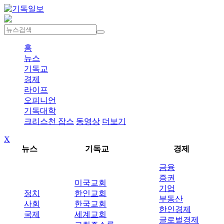
홈
뉴스
기독교
경제
라이프
오피니언
기독대학
크리스천 잡스
동영상
더보기
X
뉴스
기독교
경제
금융
증권
미국교회
기업
정치
한인교회
부동산
사회
한국교회
한인경제
국제
세계교회
글로벌경제