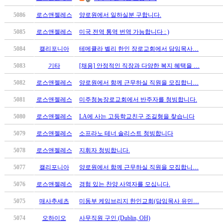
국
5086
로스앤젤레스
양로원에서 일하실분 구합니다.
주
소
5085
로스앤젤레스
미국 전역 통역 번역 가능합니다 : )
야
우
5084
캘리포니아
테메큘라 벨리 한인 장로교회에서 담임목사…
즐
5083
기타
[채용] 안정적인 직장과 다양한 복지 혜택을 …
성
비
5082
로스앤젤레스
양로원에서 함께 근무하실 직원을 모집합니…
아
탑-
5081
로스앤젤레스
미주청농장로교회에서 반주자를 청빙합니다.
프
5080
로스앤젤레스
LA에 사는 고등학교친구 조길형을 찾습니다
릴
리
5079
로스앤젤레스
소프라노 테너 솔리스트 청빙합니다
지
5078
로스앤젤레스
지휘자 청빙합니다.
구
입
5077
캘리포니아
양로원에서 함께 근무하실 직원을 모집합니…
발
기
5076
로스앤젤레스
경험 있는 찬양 사역자를 모십니다.
부
5075
매사추세츠
미동부 케임브리지 한인교회(담임목사 유민…
전
치
5074
오하이오
사무직원 구인 (Dublin, OH)