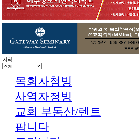
지역
목회자청빙
사역자청빙
교회 부동산/렌트
팝니다