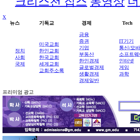
크리스천 잡스
동영상
더
X
뉴스
기독교
경제
Tech
금융
증권
IT기기
미국교회
기업
통신/모
정치
한인교회
부동산
소프트웨
사회
한국교회
한인경제
인터넷
국제
세계교회
글로벌경제
게임
교회주소록
생활경제
과학
경제일반
프리미엄 광고