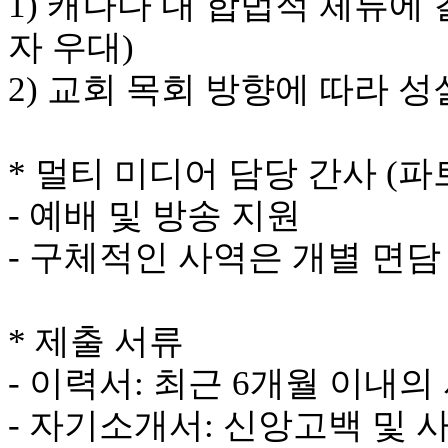
1) 캐나다 내 합법적 체류에
브
약
자 우대)
국
주
2) 교회 목회 방향에 따라 
소
야
우
즐
* 멀티 미디어 담당 간사 (파트
성
비
- 예배 및 방송 지원
아
탑-
- 구체적인 사역은 개별 면담
프
릴
리
지
* 제출 서류
구
입
- 이력서: 최근 6개월 이내의
발
기
- 자기소개서: 신앙고백 및 
부
전