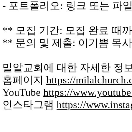
- 포트폴리오: 링크 또는 파
치
료
약
임
** 모집 기간: 모집 완료 때까
심
중
** 문의 및 제출: 이기쁨 목사 (
절
코
리
아
밀알교회에 대한 자세한 정
e
뉴
홈페이지
https://milalchurch
스
신
YouTube
https://www.youtub
규
노
인스타그램
https://www.inst
제
휴
사
이
트