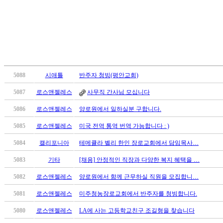
무
료
만
남
어
플
시
알
5088
시애틀
반주자 청빙(평안교회)
리
5087
로스앤젤레스
사무직 간사님 모십니다
스
후
5086
로스앤젤레스
양로원에서 일하실분 구합니다.
기
5085
로스앤젤레스
미국 전역 통역 번역 가능합니다 : )
가
평
5084
캘리포니아
테메큘라 벨리 한인 장로교회에서 담임목사…
발
기
5083
기타
[채용] 안정적인 직장과 다양한 복지 혜택을 …
부
5082
로스앤젤레스
양로원에서 함께 근무하실 직원을 모집합니…
진
약
5081
로스앤젤레스
미주청농장로교회에서 반주자를 청빙합니다.
비
아
5080
로스앤젤레스
LA에 사는 고등학교친구 조길형을 찾습니다
탑-