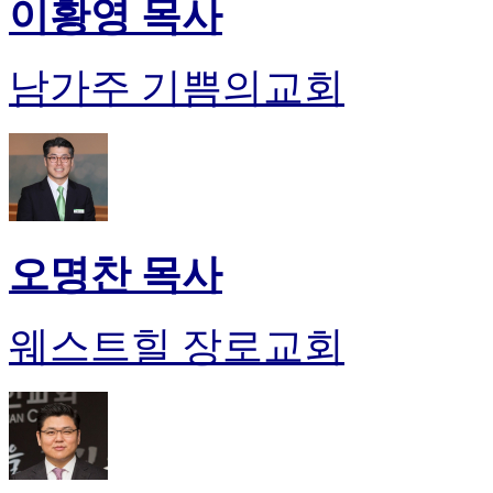
이황영 목사
남가주 기쁨의교회
오명찬 목사
웨스트힐 장로교회