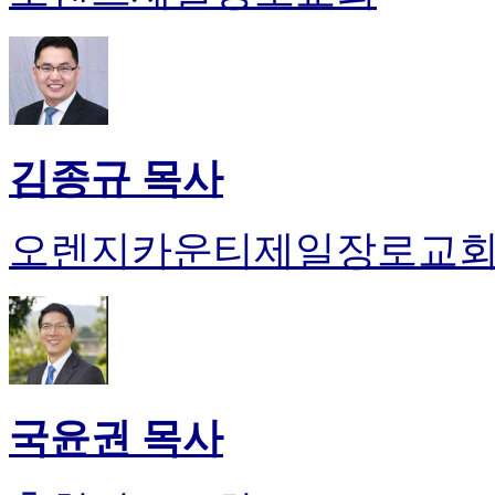
김종규 목사
오렌지카운티제일장로교
국윤권 목사