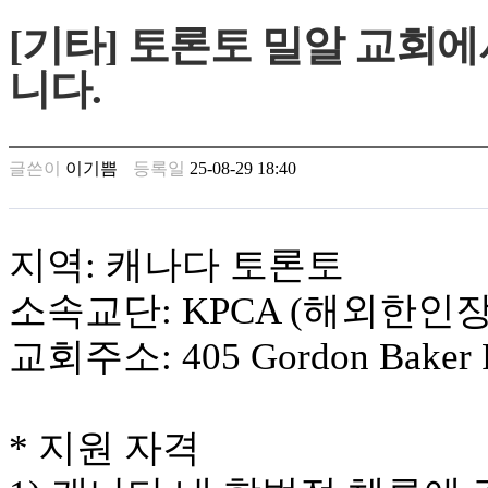
만
[기타] 토론토 밀알 교회
남
찾
니다.
기
은
꼴
링
글쓴이
이기쁨
등록일
25-08-29 18:40
크
밍
키
넷
지역: 캐나다 토론토
주
소
소속교단: KPCA (해외한인
minky
합
교회주소: 405 Gordon Baker R
체
출
장
안
* 지원 자격
마
러