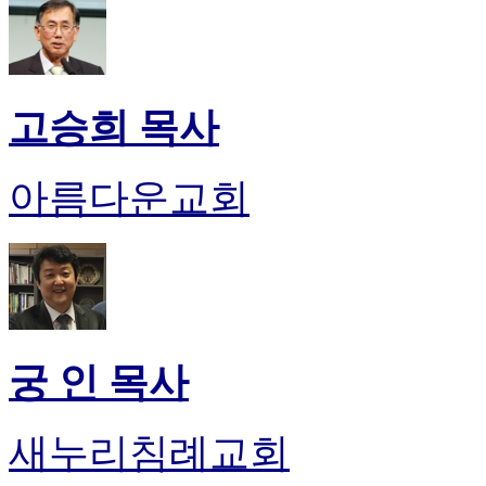
고승희 목사
아름다운교회
궁 인 목사
새누리침례교회