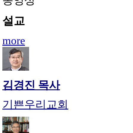
동영상
진
후
설교
기
대
출
후
more
기
비
아
센
터
웹
토
김경진 목사
끼
미
프
기쁜우리교회
진
후
기
미
프