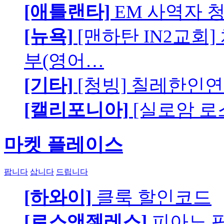
[애틀랜타]
EM 사역자 
[뉴욕]
[맨하탄 IN2교회
부(영어…
[기타]
[청빙] 칠레한인연
[캘리포니아]
[실로암 로
마켓 플레이스
팝니다
삽니다
드립니다
[하와이]
클룩 할인코드
[로스앤젤레스]
피아노 팝니