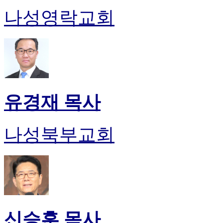
나성영락교회
유경재 목사
나성북부교회
신승훈 목사