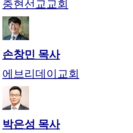
충현선교교회
손창민 목사
에브리데이교회
박은성 목사