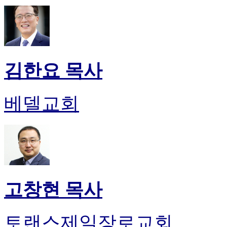
김한요 목사
베델교회
고창현 목사
토랜스제일장로교회