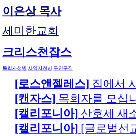
이은상 목사
세미한교회
크리스천잡스
목회자청빙
사역자청빙
구인구직
[로스앤젤레스]
집에서 
[캔자스]
목회자를 모십니
[캘리포니아]
산호세 새
[캘리포니아]
[글로벌선교