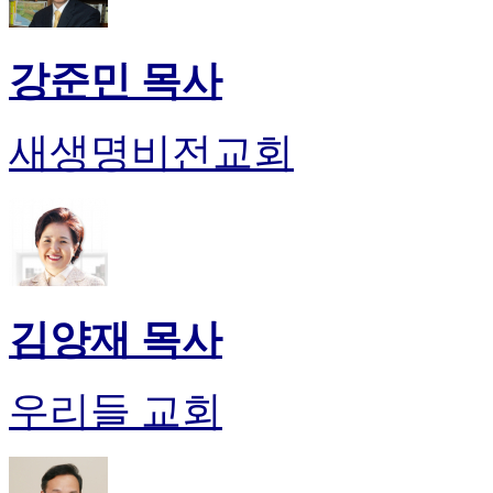
진
약
국
강준민 목사
미
국
24
새생명비전교회
시
간
대
출
김양재 목사
우리들 교회