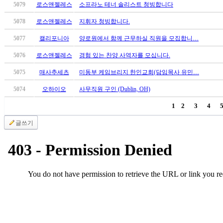
5079
로스앤젤레스
소프라노 테너 솔리스트 청빙합니다
시
알
5078
로스앤젤레스
지휘자 청빙합니다.
리
5077
캘리포니아
양로원에서 함께 근무하실 직원을 모집합니…
스
구
5076
로스앤젤레스
경험 있는 찬양 사역자를 모십니다.
입
돔
5075
매사추세츠
미동부 케임브리지 한인교회(담임목사 유민…
클
5074
오하이오
사무직원 구인 (Dublin, OH)
럽
DOMCLUB
1
2
3
4
실
시
글쓰기
간
무
료
채
팅
돔
클
럽
DOMCLUB.top