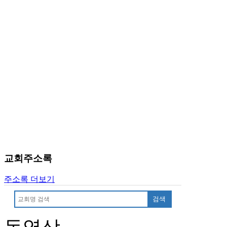
유
머
판
북
토
끼
최
신
토
렌
트
사
이
트
순
교회주소록
위
비
주소록 더보기
아
후
검색
기
미
프