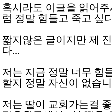
진
혹시라도 이글을 읽어주
약
국
럼 정말 힘들고 죽고 싶
미
국
24
시
짧지않은 글이지만 제 
간
대
다...
출
저는 지금 정말 너무 힘
할지 정말 자신이 없습니
저는 딸이 교회가는걸 