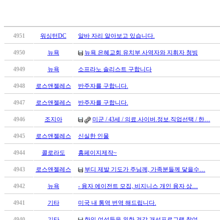
4951
워싱턴DC
알바 자리 알아보고 있습니다.
4950
뉴욕
뉴욕 은혜교회 유치부 사역자와 지휘자 청빙
4949
뉴욕
소프라노 솔리스트 구합니다
4948
로스앤젤레스
반주자를 구합니다.
4947
로스앤젤레스
반주자를 구합니다.
4946
조지아
미군 / 43세 / 의료.사이버.정보.직업선택 / 한…
4945
로스앤젤레스
신실한 인물
4944
콜로라도
홈페이지제작~
4943
로스앤젤레스
부디 제발 기도가 주님께, 가족분들께 닿을수…
4942
뉴욕
- 융자 에이전트 모집, 비지니스 개인 융자 상…
4941
기타
미국 내 통역 번역 해드립니다.
4940
기타
한인 여성들을 위한 건강 개선프로그램 참여…