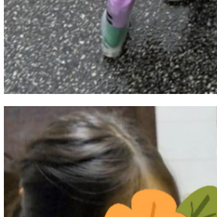
무
료
만
남
어
플
시
알
리
스
후
기
가
평
발
기
부
진
약
비
아
탑-