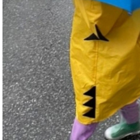
치
료
약
임
심
중
절
코
리
아
e
뉴
스
신
규
노
제
휴
사
이
트