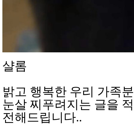
진
후
기
대
출
후
기
비
아
샬롬
센
터
웹
토
끼
밝고 행복한 우리 가족
미
프
눈살 찌푸려지는 글을 
진
후
전해드립니다..
기
미
프