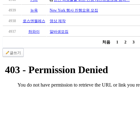
4939
뉴욕
New York 행사 진행요원 모집
4938
로스앤젤레스
영상 제작
4937
하와이
알바생모집
처음
1
2
3
글쓰기