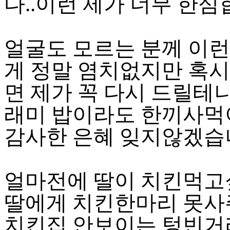
다..이런 제가 너무 한
얼굴도 모르는 분께 이
게 정말 염치없지만 혹
면 제가 꼭 다시 드릴테
래미 밥이라도 한끼사먹
감사한 은혜 잊지않겠습니
얼마전에 딸이 치킨먹고
딸에게 치킨한마리 못사
치킨집 안보이는 텅빈거