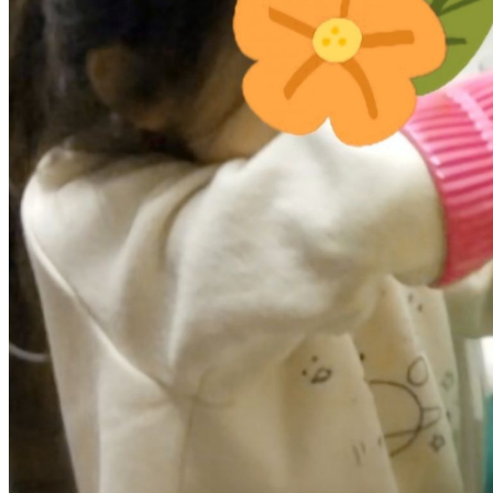
시
알
리
스
구
입
돔
클
럽
DOMCLUB
실
시
간
무
료
채
팅
돔
클
럽
DOMCLUB.top