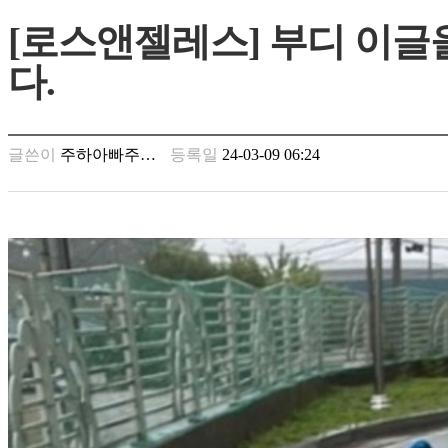
만
[로스앤젤레스] 부디 이
남
찾
다.
기
은
꼴
링
글쓴이
주하아빠주…
등록일
24-03-09 06:24
크
밍
키
넷
주
소
minky
합
체
출
장
안
마
러