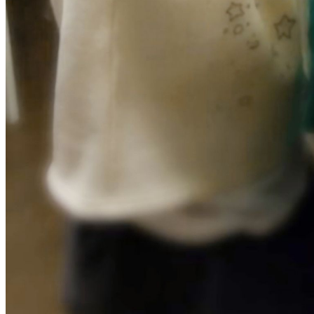
유
머
판
북
토
끼
최
신
토
렌
트
사
이
트
순
위
비
아
후
기
미
프