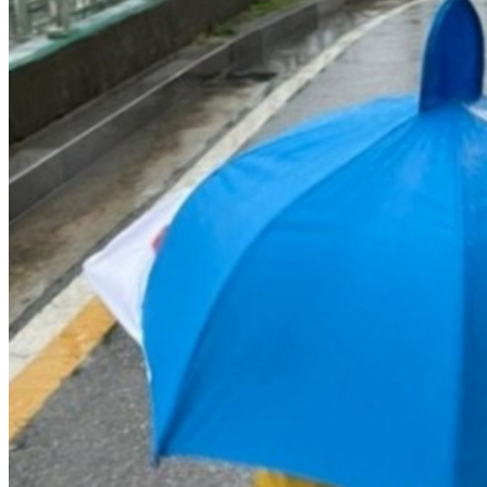
브
약
국
주
소
야
우
즐
성
비
아
탑-
프
릴
리
지
구
입
발
기
부
전