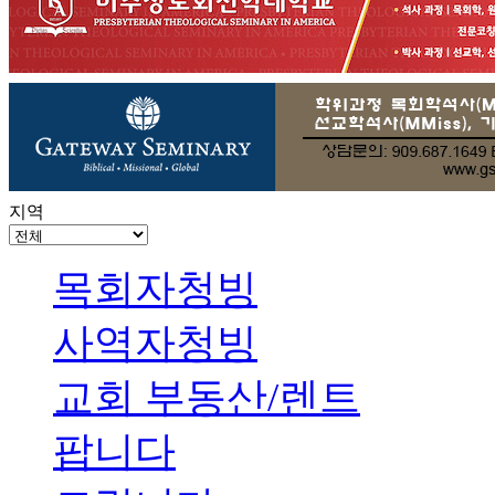
지역
목회자청빙
사역자청빙
교회 부동산/렌트
팝니다