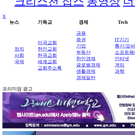
크리스천 잡스
동영상
더
X
뉴스
기독교
경제
Tech
금융
증권
IT기기
미국교회
기업
통신/모
정치
한인교회
부동산
소프트웨
사회
한국교회
한인경제
인터넷
국제
세계교회
글로벌경제
게임
교회주소록
생활경제
과학
경제일반
프리미엄 광고