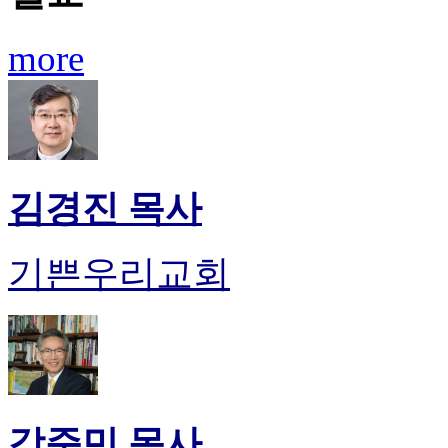
more
김경진 목사
기쁜우리교회
강준민 목사