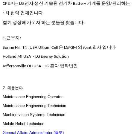
무
는
전자
생산
기술원
전기차
기계를
운영
관리하는
CP&P
LG
Battery
/
료
차
협력
업체입니다
1
.
만
남
함께
성장해
가고자
하는
분들을
찾습니다
.
어
플
근무지
1.
:
시
알
은
의
회사
입니다
Spring Hill, TN, USA Ultium Cell
LG/GM
joint
리
Holland MI USA - LG Energy Solution
스
후
혼다
합작법인
Jeffersonville OH USA - LG
기
가
평
2.
채용분야
발
기
Maintenance Engineering Operator
부
Maintenance Engineering Technician
진
약
Machine vision Systems Technician
비
Mobile Robot Techintion
아
General Affairs Administrator (총무)
탑-