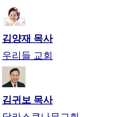
김양재 목사
우리들 교회
김귀보 목사
달라스큰나무교회