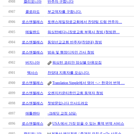
4908
캘리포니아
반주자 구합니다
진
후
4907
콜로라도
부교역자를 구합니다.
기
4906
로스앤젤레스
토랜스제일장로교회에서 찬양팀 드럼 연주자…
대
출
4905
메릴랜드
워싱턴베다니장로교회 부목사 청빙 (청빙완…
후
4904
로스앤젤레스
동양선교교회 반주자(찬양대) 청빙
기
비
4903
로스앤젤레스
방송 및 행정디자인 간사 청빙
아
센
4902
버지니아
워싱턴 코리안 앙상블 단원모집
터
4901
텍사스
찬양대 지휘자를 모십니다.
웹
토
4900
로스앤젤레스
Translation Simple에서 영어 <-> 한국어 번역 …
끼
4899
로스앤젤레스
오렌지카운티한인교회 동역자 청빙
미
프
4898
로스앤젤레스
첫방문입니다 인사드려요
진
후
4897
애틀랜타
-크레딧 교정 상담-
기
4896
로스앤젤레스
USA 에서 가장 믿을 수 있는 통역 번역 서비스
미
프
4895
캘리포니아
부동산 에이전트 / 중개인 모집 (La Oc 사우스…