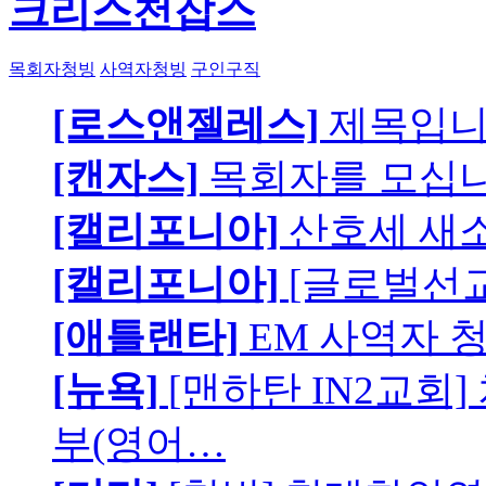
크리스천잡스
목회자청빙
사역자청빙
구인구직
[로스앤젤레스]
제목입
[캔자스]
목회자를 모십니
[캘리포니아]
산호세 새
[캘리포니아]
[글로벌선교
[애틀랜타]
EM 사역자 
[뉴욕]
[맨하탄 IN2교회
부(영어…