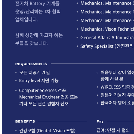
브
약
국
주
소
야
우
즐
성
비
아
탑-
프
릴
리
지
구
입
발
기
부
전