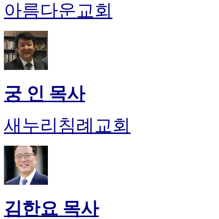
아름다운교회
궁 인 목사
새누리침례교회
김한요 목사