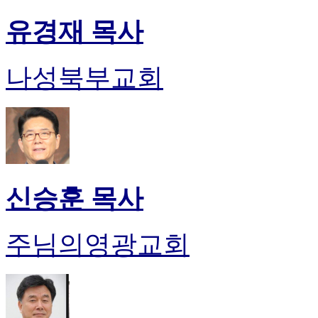
유경재 목사
나성북부교회
신승훈 목사
주님의영광교회