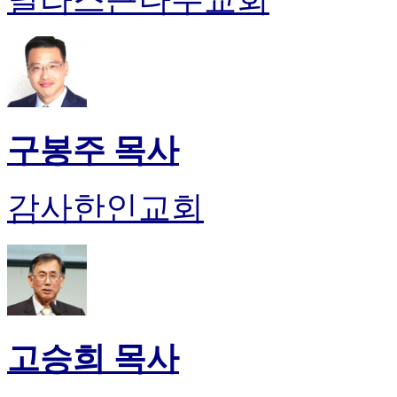
구봉주 목사
감사한인교회
고승희 목사