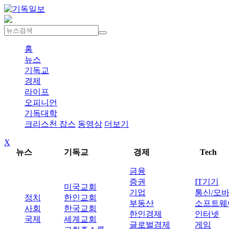
홈
뉴스
기독교
경제
라이프
오피니언
기독대학
크리스천 잡스
동영상
더보기
X
뉴스
기독교
경제
Tech
금융
증권
IT기기
미국교회
기업
통신/모
정치
한인교회
부동산
소프트웨
사회
한국교회
한인경제
인터넷
국제
세계교회
글로벌경제
게임