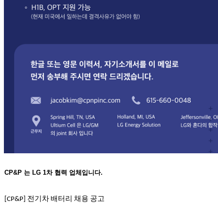
치
료
약
임
심
중
절
코
리
아
e
뉴
스
신
규
노
제
CP&P 는 LG 1차 협력 업체입니다.
휴
사
전기차
배터리
채용
공고
이
[CP&P]
트