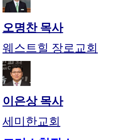
오명찬 목사
웨스트힐 장로교회
이은상 목사
세미한교회