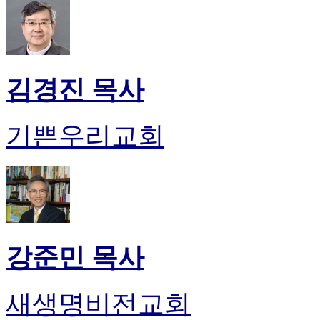
김경진 목사
기쁜우리교회
강준민 목사
새생명비전교회