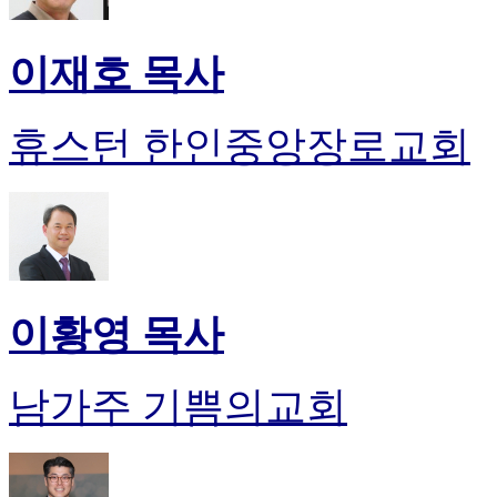
이재호 목사
휴스턴 한인중앙장로교회
이황영 목사
남가주 기쁨의교회