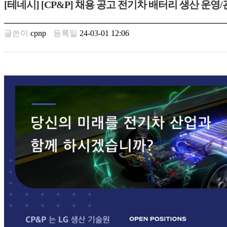
[테네시] [CP&P] 채용 공고 전기차 배터리 생산 운영
만
남
찾
글쓴이
cpnp
등록일
24-03-01 12:06
기
은
꼴
링
크
밍
키
넷
주
소
minky
합
체
출
장
안
마
러