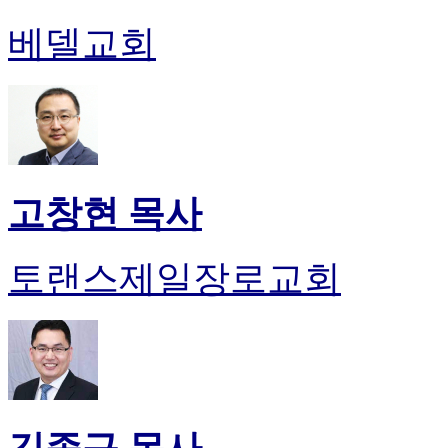
베델교회
고창현 목사
토랜스제일장로교회