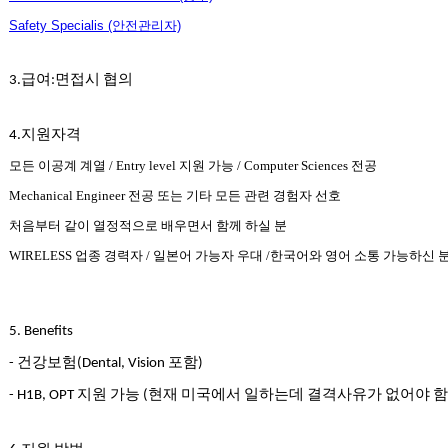
시
Safety Specialis (안전관리자)
알
리
급여
면접시
협의
스
3.
:
구
입
지원자격
4.
돔
클
모든
이공계
계열
/ Entry level
지원
가능
/ Computer Sciences
전공
럽
Mechanical Engineer
전공
또는
기타
모든
관련
경험자
선호
DOMCLUB
실
처음부터
같이
열정적으로
배우면서
함께
하실
분
시
WIRELESS
업종
경력자
/
일본어
가능자
우대
/
한국어와
영어
소통
가능하신
간
무
료
채
5. Benefits
팅
건강보험
포함
-
(Dental, Vision
)
돔
클
지원
가능
현재
미국에서
일하는데
결격사유가
없어야
함
- H1B, OPT
(
럽
DOMCLUB.top