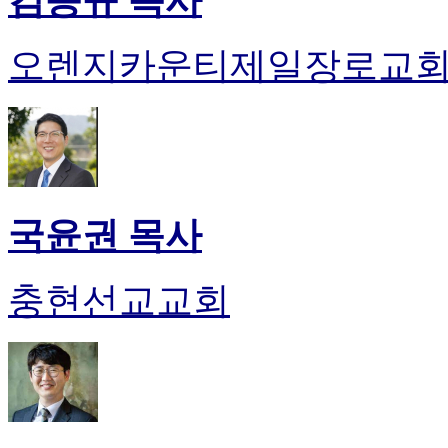
김종규 목사
오렌지카운티제일장로교
국윤권 목사
충현선교교회