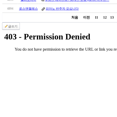
진
약
4894
로스앤젤레스
피아노 반주자 모십니다
국
처음
이전
11
12
13
미
국
글쓰기
24
시
간
대
출