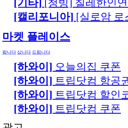
[기타]
[청빙] 칠레한인연
[캘리포니아]
[실로암 로
마켓 플레이스
팝니다
삽니다
드립니다
[하와이]
오늘의집 쿠폰
[하와이]
트립닷컴 항공
[하와이]
트립닷컴 할인
[하와이]
트립닷컴 쿠폰
광고