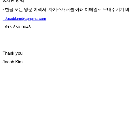
지원
방법
6.
유
머
한글
또는
영문
이력서
자기소개서를
아래
이메일로
보내주시기
-
,
판
- Jacobkim@cpnpinc.com
북
토
- 615-660-0048
끼
최
신
토
Thank you
렌
트
Jacob Kim
사
이
트
순
위
비
아
후
기
미
프