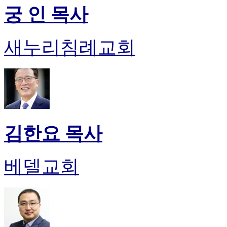
궁 인 목사
새누리침례교회
김한요 목사
베델교회