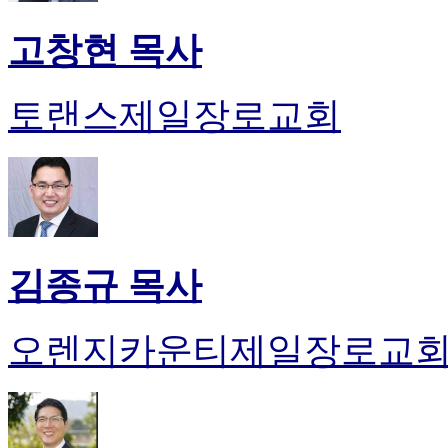
고창현 목사
토랜스제일장로교회
김종규 목사
오렌지카운티제일장로교