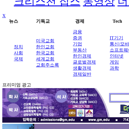
크리스천 잡스
동영상
더
X
뉴스
기독교
경제
Tech
금융
증권
IT기기
미국교회
기업
통신/모
정치
한인교회
부동산
소프트웨
사회
한국교회
한인경제
인터넷
국제
세계교회
글로벌경제
게임
교회주소록
생활경제
과학
경제일반
프리미엄 광고