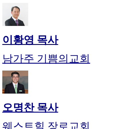
이황영 목사
남가주 기쁨의교회
오명찬 목사
웨스트힐 장로교회