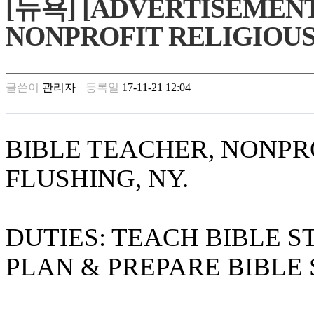
[뉴욕] [ADVERTISEMENT
남
찾
NONPROFIT RELIGIOUS 
기
은
꼴
링
글쓴이
관리자
등록일
17-11-21 12:04
크
밍
키
넷
BIBLE TEACHER, NONPRO
주
소
FLUSHING, NY.
minky
합
체
출
DUTIES: TEACH BIBLE 
장
안
PLAN & PREPARE BIBLE
마
러
브
약