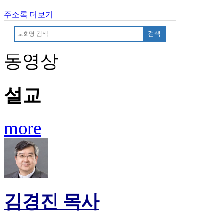
판
주소록 더보기
북
토
검색
끼
최
동영상
신
토
렌
설교
트
사
이
트
more
순
위
비
아
후
기
미
김경진 목사
프
진