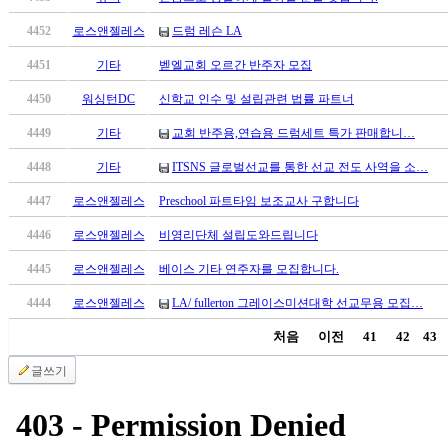
만
4452
로스앤젤레스
드럼 레슨 LA
남
어
4451
기타
벧엘교회 오르간 반주자 모집
플
시
4450
워싱턴DC
신학교 인수 및 설립관련 법률 파트너
알
4449
기타
교회 반주용,연습용 드럼세트 특가 판매합니…
리
스
4448
기타
ITSNS 글로벌선교를 통한 선교 전도 사역을 소…
후
4447
로스앤젤레스
Preschool 파트타임 보조교사 구합니다
기
가
4446
로스앤젤레스
비영리단체 설립도와드립니다
평
발
4445
로스앤젤레스
베이스 기타 연주자를 모집합니다.
기
4444
로스앤젤레스
LA/ fullerton 그레이스미션대학 선교무용 모집…
부
진
처음
이전
41
42
43
약
글쓰기
비
아
탑-
시