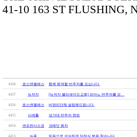
료
41-10 163 ST FLUSHING, 
약
임
심
중
절
코
리
아
e
뉴
스
신
규
4458
로스앤젤레스
함께 동역할 반주자를 모십니다.
노
4457
뉴저지
[뉴저지 팰리세이드교회] 피아노 반주자를 모…
제
휴
4456
로스앤젤레스
비영리단체 설립해드립니다.
사
4455
시애틀
성가대 반주자 청빙
이
트
4454
샌프란시스코
크레딧 융자
무
료
4453
뉴욕
믿음으로 성실하게 일하실 분을 찾습니다.