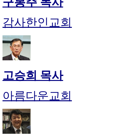
구봉주 목사
감사한인교회
고승희 목사
아름다운교회