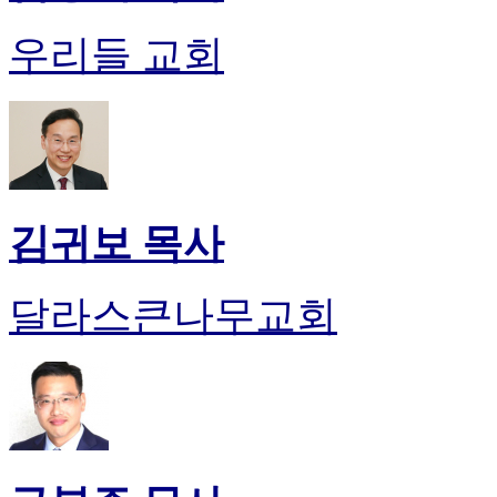
약
국
우리들 교회
미
국
24
시
간
대
출
김귀보 목사
달라스큰나무교회