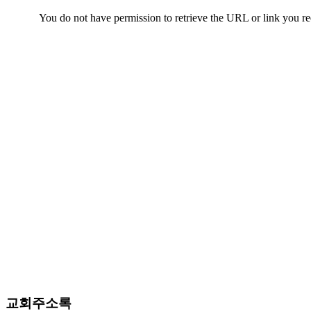
알
리
스
구
입
돔
클
럽
DOMCLUB
실
시
간
무
료
채
팅
돔
클
럽
DOMCLUB.top
유
교회주소록
머