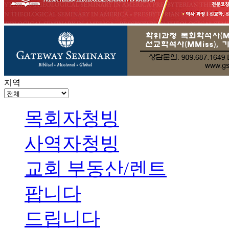
지역
목회자청빙
사역자청빙
교회 부동산/렌트
팝니다
드립니다