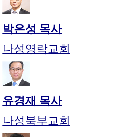
박은성 목사
나성영락교회
유경재 목사
나성북부교회