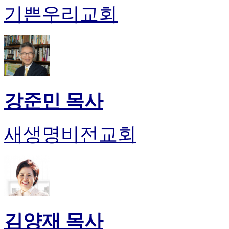
후
기쁜우리교회
기
대
출
후
기
비
아
센
강준민 목사
터
웹
토
새생명비전교회
끼
미
프
진
후
기
미
프
김양재 목사
진