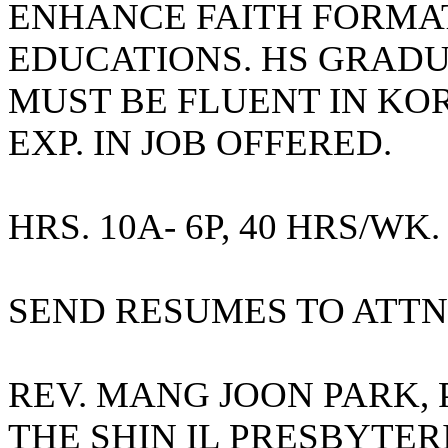
ENHANCE FAITH FORMA
국
주
EDUCATIONS. HS GRADU
소
야
MUST BE FLUENT IN KO
우
즐
EXP. IN JOB OFFERED.
성
비
아
탑-
HRS. 10A- 6P, 40 HRS/WK
프
릴
리
지
SEND RESUMES TO ATTN
구
입
발
기
REV. MANG JOON PARK,
부
전
THE SHIN IL PRESBYTER
치