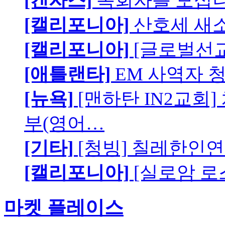
[캔자스]
목회자를 모십니
[캘리포니아]
산호세 새
[캘리포니아]
[글로벌선교
[애틀랜타]
EM 사역자 
[뉴욕]
[맨하탄 IN2교회
부(영어…
[기타]
[청빙] 칠레한인연
[캘리포니아]
[실로암 로
마켓 플레이스