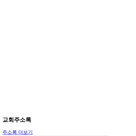
알
리
스
구
입
돔
클
럽
DOMCLUB
실
시
간
무
료
채
팅
돔
클
럽
교회주소록
DOMCLUB.top
유
주소록 더보기
머