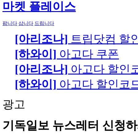
마켓 플레이스
팝니다
삽니다
드립니다
[아리조나]
트립닷컴 할
[하와이]
아고다 쿠폰
[아리조나]
아고다 할인
[하와이]
아고다 할인코
광고
기독일보 뉴스레터 신청하