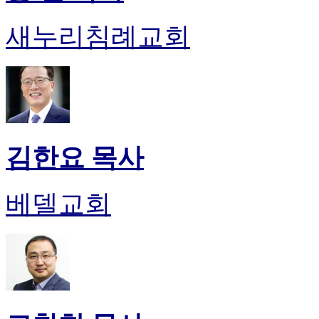
새누리침례교회
김한요 목사
베델교회