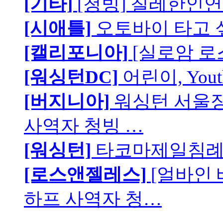
[기타]
[청빙] 칠레한인연
[시애틀]
오토바이 타고 
[캘리포니아]
[실로암 로
[워싱턴DC]
어린이, You
[버지니아]
워싱턴 서울장로
사역자 청빙 …
[워싱턴]
타코마제일침례교
[로스앤젤레스]
[얼바인
하프 사역자 청…