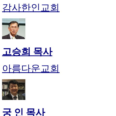
감사한인교회
고승희 목사
아름다운교회
궁 인 목사