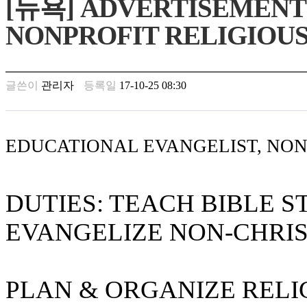
[뉴욕] ADVERTISEMENT
남
찾
NONPROFIT RELIGIOUS O
기
은
꼴
링
글쓴이
관리자
등록일
17-10-25 08:30
크
밍
키
넷
EDUCATIONAL EVANGELIST, NONP
주
소
minky
합
DUTIES: TEACH BIBLE S
체
출
EVANGELIZE NON-CHRIS
장
안
마
러
PLAN & ORGANIZE REL
브
약