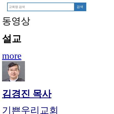
판
검색
북
토
동영상
끼
최
신
설교
토
렌
트
사
more
이
트
순
위
비
아
후
김경진 목사
기
미
프
기쁜우리교회
진