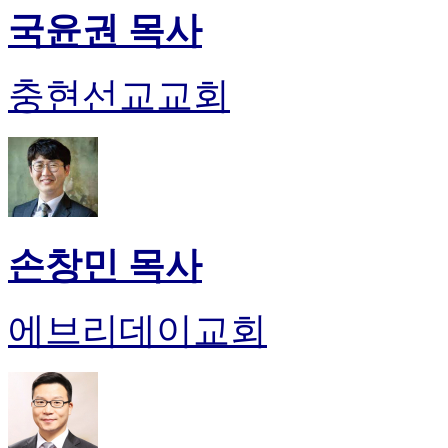
국윤권 목사
충현선교교회
손창민 목사
에브리데이교회