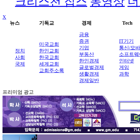
크리스천 잡스
동영상
더
X
뉴스
기독교
경제
Tech
금융
증권
IT기기
미국교회
기업
통신/모
정치
한인교회
부동산
소프트웨
사회
한국교회
한인경제
인터넷
국제
세계교회
글로벌경제
게임
교회주소록
생활경제
과학
경제일반
프리미엄 광고