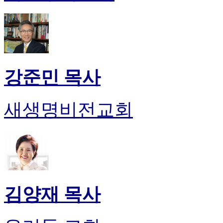
후
기
대
출
후
기
비
강준민 목사
아
센
터
새생명비전교회
웹
토
끼
미
프
진
후
기
김양재 목사
미
프
진