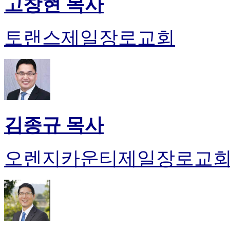
고창현 목사
토랜스제일장로교회
김종규 목사
오렌지카운티제일장로교