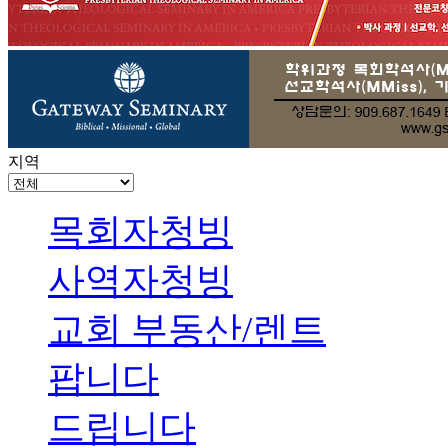
지역
목회자청빙
사역자청빙
교회 부동산/렌트
팝니다
드립니다