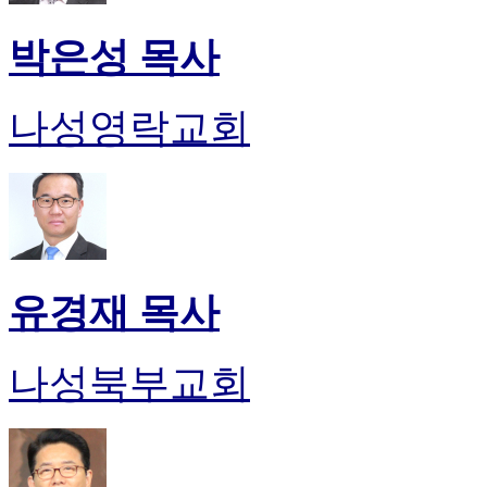
박은성 목사
나성영락교회
유경재 목사
나성북부교회