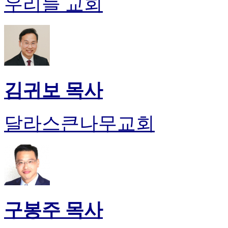
우리들 교회
약
국
미
국
24
시
간
대
김귀보 목사
출
달라스큰나무교회
구봉주 목사