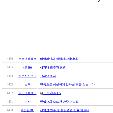
료
약
임
심
중
절
코
리
아
e
뉴
스
4456
로스앤젤레스
비영리단체 설립해드립니다.
신
4455
시애틀
성가대 반주자 청빙
규
노
4454
샌프란시스코
크레딧 융자
제
4453
뉴욕
믿음으로 성실하게 일하실 분을 찾습니다.
휴
사
4452
로스앤젤레스
드럼 레슨 LA
이
트
4451
기타
벧엘교회 오르간 반주자 모집
무
4450
워싱턴DC
신학교 인수 및 설립관련 법률 파트너
료