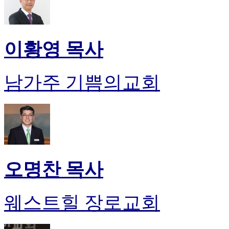
이황영 목사
남가주 기쁨의교회
오명찬 목사
웨스트힐 장로교회