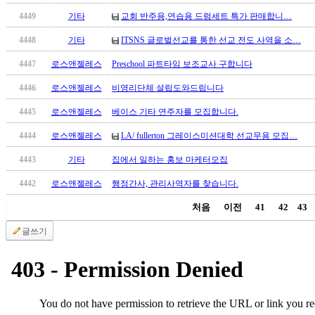
만
4449
기타
교회 반주용,연습용 드럼세트 특가 판매합니…
남
어
4448
기타
ITSNS 글로벌선교를 통한 선교 전도 사역을 소…
플
4447
로스앤젤레스
Preschool 파트타임 보조교사 구합니다
시
알
4446
로스앤젤레스
비영리단체 설립도와드립니다
리
4445
로스앤젤레스
베이스 기타 연주자를 모집합니다.
스
후
4444
로스앤젤레스
LA/ fullerton 그레이스미션대학 선교무용 모집…
기
가
4443
기타
집에서 일하는 홍보 마케터모집
평
4442
로스앤젤레스
행정간사, 관리사역자를 찾습니다.
발
기
처음
이전
41
42
43
부
글쓰기
진
약
비
아
탑-
시