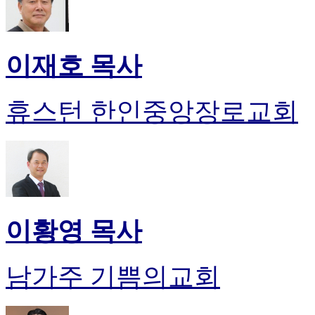
이재호 목사
휴스턴 한인중앙장로교회
이황영 목사
남가주 기쁨의교회