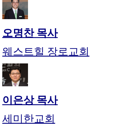
오명찬 목사
웨스트힐 장로교회
이은상 목사
세미한교회