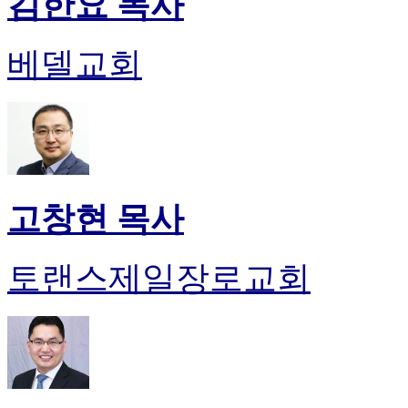
김한요 목사
진
후
베델교회
기
대
출
후
기
비
아
센
고창현 목사
터
웹
토
끼
토랜스제일장로교회
미
프
진
후
기
미
프