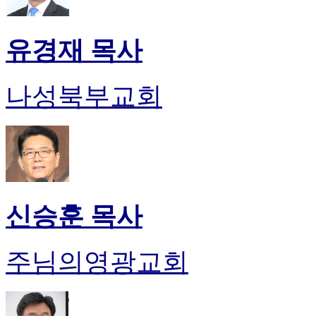
유경재 목사
나성북부교회
신승훈 목사
주님의영광교회