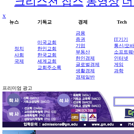
크리스천 잡스
동영상
더
X
뉴스
기독교
경제
Tech
금융
증권
IT기기
미국교회
기업
통신/모
정치
한인교회
부동산
소프트웨
사회
한국교회
한인경제
인터넷
국제
세계교회
글로벌경제
게임
교회주소록
생활경제
과학
경제일반
프리미엄 광고