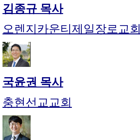
진
김종규 목사
약
국
미
오렌지카운티제일장로교
국
24
시
간
대
출
국윤권 목사
충현선교교회