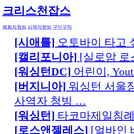
크리스천잡스
목회자청빙
사역자청빙
구인구직
[시애틀]
오토바이 타고 
[캘리포니아]
[실로암 로
[워싱턴DC]
어린이, You
[버지니아]
워싱턴 서울장로
사역자 청빙 …
[워싱턴]
타코마제일침례교
[로스앤젤레스]
[얼바인