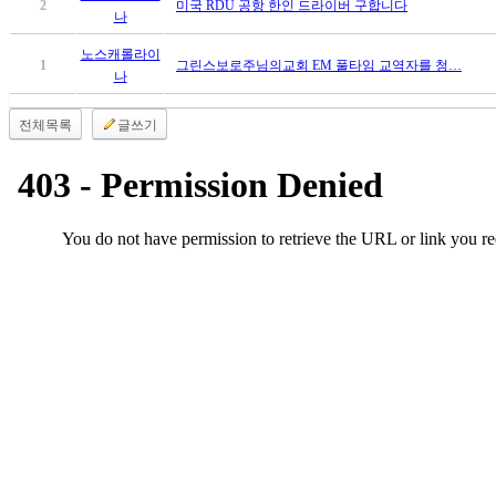
2
미국 RDU 공항 한인 드라이버 구합니다
만
나
남
노스캐롤라이
찾
1
그린스보로주님의교회 EM 풀타임 교역자를 청…
나
기
은
전체목록
글쓰기
꼴
링
크
밍
키
넷
주
소
minky
합
체
출
장
안
마
러