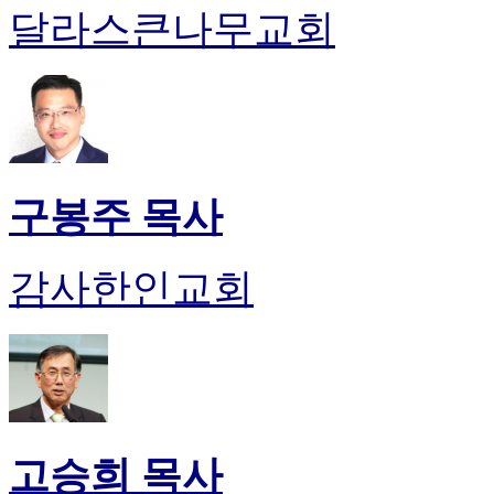
달라스큰나무교회
시
알
리
스
구
입
돔
클
구봉주 목사
럽
DOMCLUB
실
시
감사한인교회
간
무
료
채
팅
돔
클
럽
고승희 목사
DOMCLUB.top