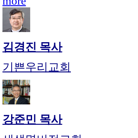
more
치
료
약
임
심
중
김경진 목사
절
코
리
아
기쁜우리교회
e
뉴
스
신
규
노
제
휴
강준민 목사
사
이
트