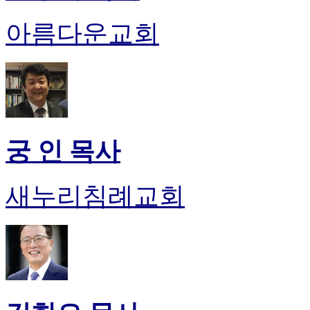
유
머
아름다운교회
판
북
토
끼
최
신
토
렌
궁 인 목사
트
사
이
새누리침례교회
트
순
위
비
아
후
기
미
프