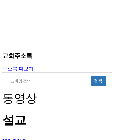
브
약
국
주
소
야
우
즐
성
교회주소록
비
아
주소록 더보기
탑-
프
검색
릴
리
동영상
지
구
입
설교
발
기
부
전