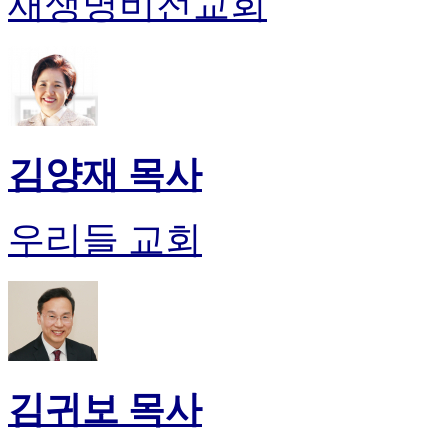
새생명비전교회
무
료
만
남
어
플
시
알
김양재 목사
리
스
후
우리들 교회
기
가
평
발
기
부
진
약
김귀보 목사
비
아
탑-