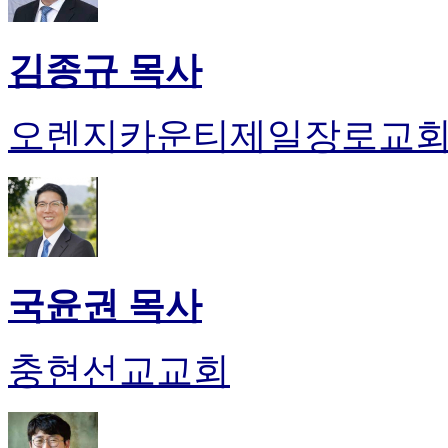
김종규 목사
오렌지카운티제일장로교
국윤권 목사
충현선교교회