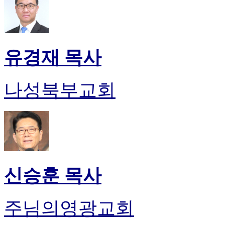
유경재 목사
나성북부교회
신승훈 목사
주님의영광교회