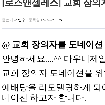
[로스앤젤레스] 교회 장의
남
찾
기
은
글쓴이
서민수
등록일
15-02-26 11:51
꼴
링
크
밍
키
@
교회
장의자를
도네이션
넷
주
소
안녕하세요
....^^
다우니제
minky
합
체
교회
장의자
도네이션을
위
출
장
안
예배당을
리모델링하게
되
마
러
네이션
하고자
합니다
.
브
약