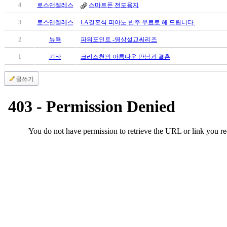
4
로스앤젤레스
스마트폰 전도용지
만
남
3
로스앤젤레스
LA결혼식 피아노 반주 무료로 헤 드립니다.
어
플
2
뉴욕
파워포인트 -영상설교씨리즈
시
1
기타
크리스천의 아름다운 만남과 결혼
알
리
글쓰기
스
후
기
가
평
발
기
부
진
약
비
아
탑-
시