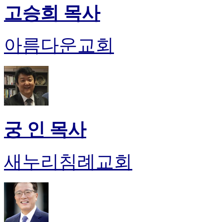
고승희 목사
아름다운교회
궁 인 목사
새누리침례교회