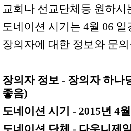
국
교회나
선교단체등
원하시
주
소
야
도네이션
시기는
4
월
06
일
우
즐
성
장의자에
대한
정보와
문의
비
아
탑-
프
릴
장의자
정보
-
장의자
하나
리
지
구
좋음
)
입
발
도네이션
시기
- 2015
년
4
월
기
부
전
도네이션
단체
-
다우니제
치