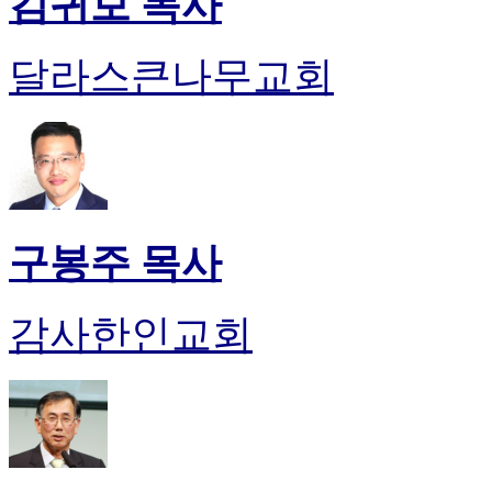
김귀보 목사
약
국
미
달라스큰나무교회
국
24
시
간
대
출
구봉주 목사
감사한인교회