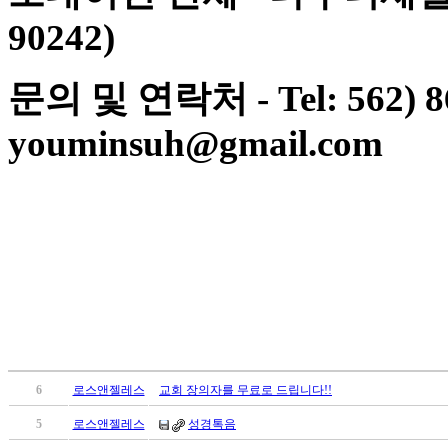
료
90242)
약
임
심
문의
및
연락처
- Tel: 562) 
중
절
코
youminsuh@gmail.com
리
아
e
뉴
스
신
규
노
제
휴
사
이
6
로스앤젤레스
교회 장의자를 무료로 드립니다!!
트
무
5
로스앤젤레스
성경톡음
료