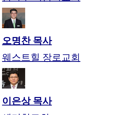
오명찬 목사
웨스트힐 장로교회
이은상 목사