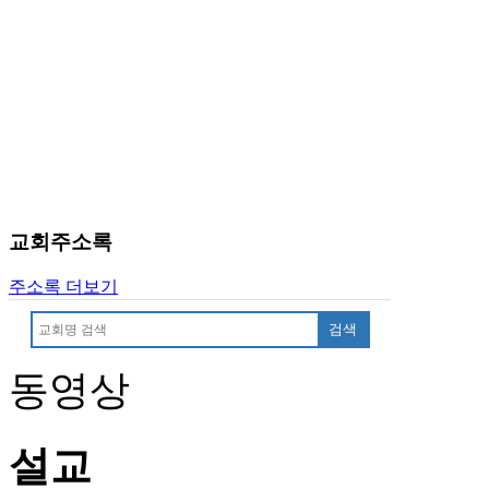
알
리
스
구
입
돔
클
럽
DOMCLUB
실
시
교회주소록
간
무
주소록 더보기
료
채
검색
팅
돔
동영상
클
럽
DOMCLUB.top
설교
유
머