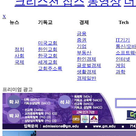
크리스천 잡스
동영상
더
X
뉴스
기독교
경제
Tech
금융
증권
IT기기
미국교회
기업
통신/모
정치
한인교회
부동산
소프트웨
사회
한국교회
한인경제
인터넷
국제
세계교회
글로벌경제
게임
교회주소록
생활경제
과학
경제일반
프리미엄 광고