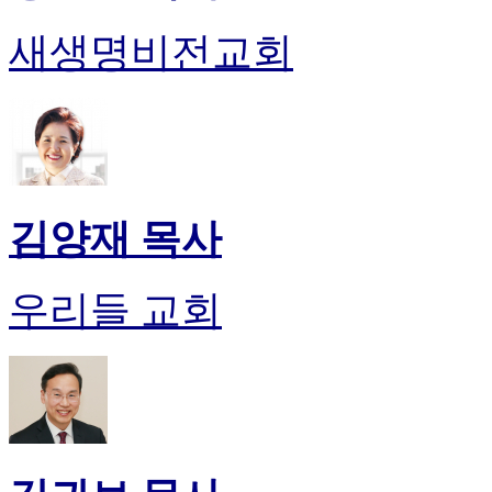
후
기
새생명비전교회
대
출
후
기
비
아
센
터
김양재 목사
웹
토
끼
우리들 교회
미
프
진
후
기
미
프
진