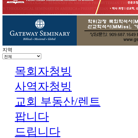
지역
목회자청빙
사역자청빙
교회 부동산/렌트
팝니다
드립니다