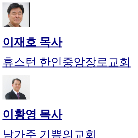
이재호 목사
휴스턴 한인중앙장로교회
이황영 목사
남가주 기쁨의교회