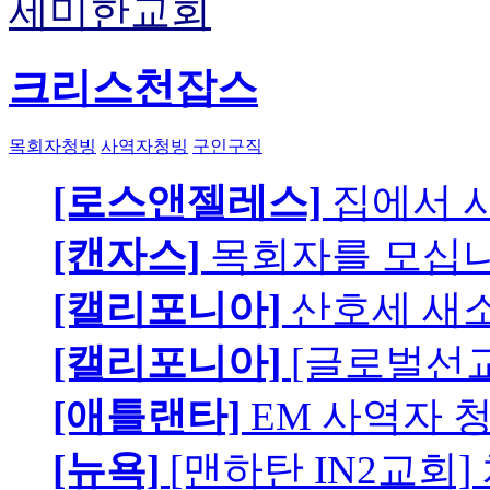
세미한교회
크리스천잡스
목회자청빙
사역자청빙
구인구직
[로스앤젤레스]
집에서 
[캔자스]
목회자를 모십니
[캘리포니아]
산호세 새
[캘리포니아]
[글로벌선교
[애틀랜타]
EM 사역자 
[뉴욕]
[맨하탄 IN2교회