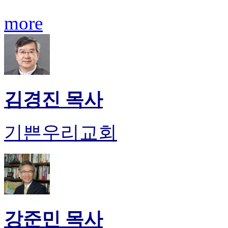
판
more
북
토
끼
최
신
토
렌
김경진 목사
트
사
이
트
기쁜우리교회
순
위
비
아
후
기
미
프
강준민 목사
진