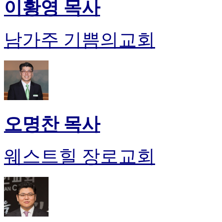
이황영 목사
남가주 기쁨의교회
오명찬 목사
웨스트힐 장로교회