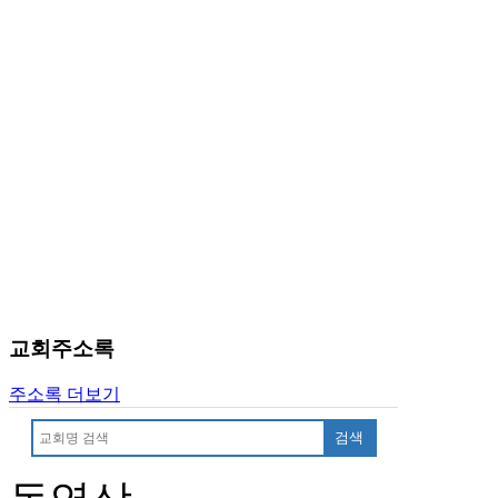
마
러
브
약
국
주
소
야
우
즐
성
비
아
탑-
프
교회주소록
릴
리
주소록 더보기
지
구
검색
입
발