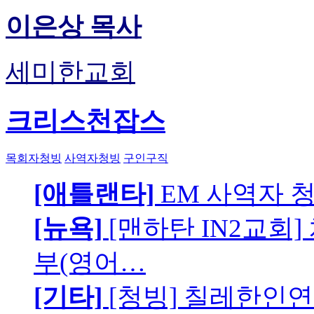
이은상 목사
세미한교회
크리스천잡스
목회자청빙
사역자청빙
구인구직
[애틀랜타]
EM 사역자 
[뉴욕]
[맨하탄 IN2교회
부(영어…
[기타]
[청빙] 칠레한인연