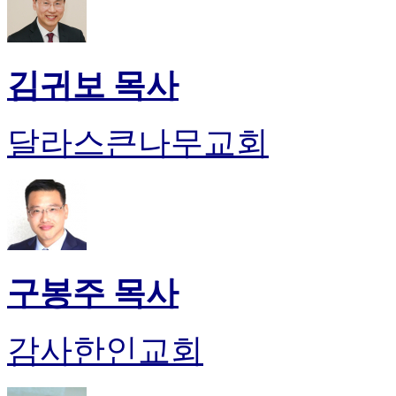
비
아
탑-
시
김귀보 목사
알
리
스
달라스큰나무교회
구
입
돔
클
럽
DOMCLUB
실
시
구봉주 목사
간
무
료
감사한인교회
채
팅
돔
클