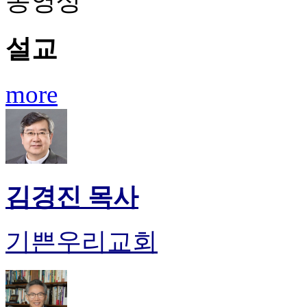
동영상
기
부
전
설교
치
료
약
more
임
심
중
절
코
리
아
김경진 목사
e
뉴
스
신
기쁜우리교회
규
노
제
휴
사