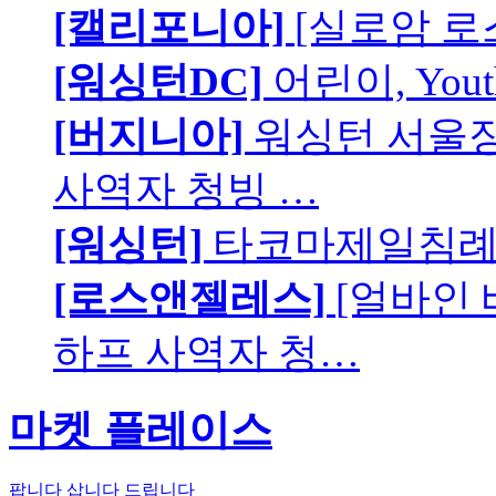
[캘리포니아]
[실로암 로
[워싱턴DC]
어린이, You
[버지니아]
워싱턴 서울장로
사역자 청빙 …
[워싱턴]
타코마제일침례교
[로스앤젤레스]
[얼바인
하프 사역자 청…
마켓 플레이스
팝니다
삽니다
드립니다