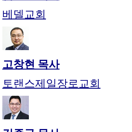
진
약
베델교회
국
미
국
24
시
간
대
출
고창현 목사
토랜스제일장로교회