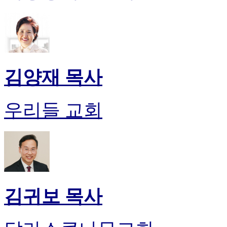
시
알
리
스
구
입
김양재 목사
돔
클
럽
우리들 교회
DOMCLUB
실
시
간
무
료
채
팅
돔
김귀보 목사
클
럽
DOMCLUB.top