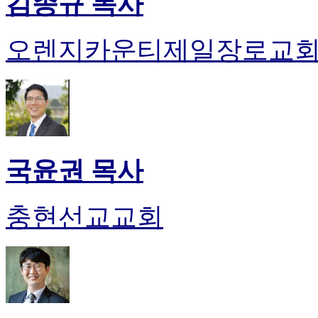
김종규 목사
오렌지카운티제일장로교
국윤권 목사
충현선교교회