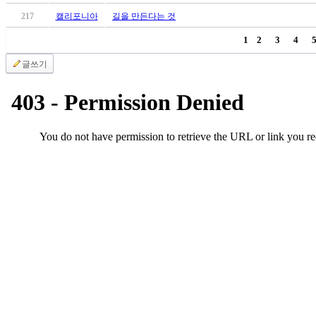
브
약
217
캘리포니아
길을 만든다는 것
국
1
2
3
4
주
소
글쓰기
야
우
즐
성
비
아
탑-
프
릴
리
지
구
입
발
기
부
전