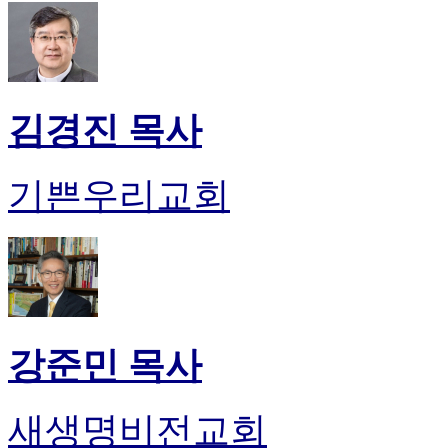
무
료
만
남
어
플
김경진 목사
시
알
리
기쁜우리교회
스
후
기
가
평
발
기
부
강준민 목사
진
약
비
새생명비전교회
아
탑-