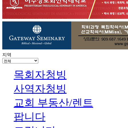
지역
목회자청빙
사역자청빙
교회 부동산/렌트
팝니다