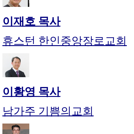
이재호 목사
휴스턴 한인중앙장로교회
이황영 목사
남가주 기쁨의교회