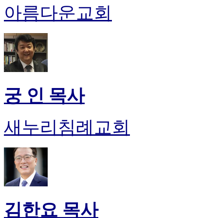
아름다운교회
진
후
기
대
출
후
기
비
궁 인 목사
아
센
터
새누리침례교회
웹
토
끼
미
프
진
후
기
미
김한요 목사
프