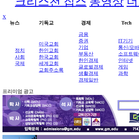
크리스천 잡스
동영상
더
X
뉴스
기독교
경제
Tech
금융
증권
IT기기
미국교회
기업
통신/모
정치
한인교회
부동산
소프트웨
사회
한국교회
한인경제
인터넷
국제
세계교회
글로벌경제
게임
교회주소록
생활경제
과학
경제일반
프리미엄 광고