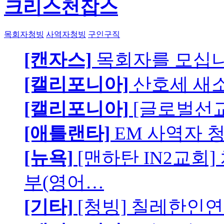
크리스천잡스
목회자청빙
사역자청빙
구인구직
[캔자스]
목회자를 모십니
[캘리포니아]
산호세 새
[캘리포니아]
[글로벌선교
[애틀랜타]
EM 사역자 
[뉴욕]
[맨하탄 IN2교회
부(영어…
[기타]
[청빙] 칠레한인연