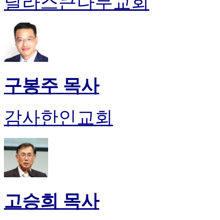
달라스큰나무교회
유
머
판
북
토
끼
최
신
구봉주 목사
토
렌
트
감사한인교회
사
이
트
순
위
비
아
후
고승희 목사
기
미
프