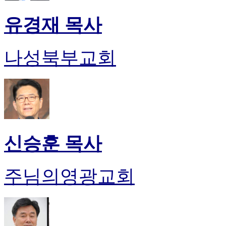
유경재 목사
나성북부교회
신승훈 목사
주님의영광교회