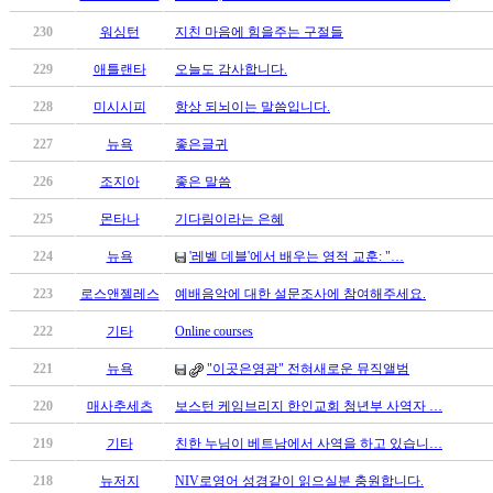
만
230
워싱턴
지친 마음에 힘을주는 구절들
남
찾
229
애틀랜타
오늘도 감사합니다.
기
은
228
미시시피
항상 되뇌이는 말씀입니다.
꼴
227
뉴욕
좋은글귀
링
크
226
조지아
좋은 말씀
밍
키
225
몬타나
기다림이라는 은혜
넷
224
뉴욕
'레벨 데블'에서 배우는 영적 교훈: "…
주
소
223
로스앤젤레스
예배음악에 대한 설문조사에 참여해주세요.
minky
합
222
기타
Online courses
체
221
뉴욕
"이곳은영광" 전혀새로운 뮤직앨범
출
장
220
매사추세츠
보스턴 케임브리지 한인교회 청년부 사역자 …
안
219
기타
친한 누님이 베트남에서 사역을 하고 있습니…
마
러
218
뉴저지
NIV로영어 성경같이 읽으실분 충원합니다.