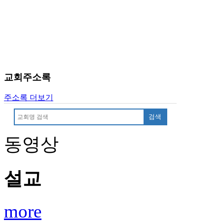
치
료
약
임
심
중
절
교회주소록
코
리
주소록 더보기
아
e
검색
뉴
스
동영상
신
규
노
제
설교
휴
사
이
more
트