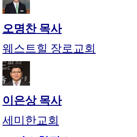
오명찬 목사
웨스트힐 장로교회
이은상 목사
세미한교회