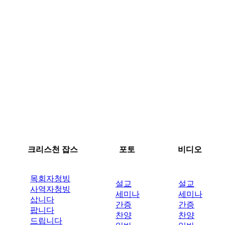
크리스천 잡스
포토
비디오
목회자청빙
설교
설교
사역자청빙
세미나
세미나
삽니다
간증
간증
팝니다
찬양
찬양
드립니다