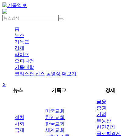
홈
뉴스
기독교
경제
라이프
오피니언
기독대학
크리스천 잡스
동영상
더보기
X
뉴스
기독교
경제
금융
증권
미국교회
기업
정치
한인교회
부동산
사회
한국교회
한인경제
국제
세계교회
글로벌경제