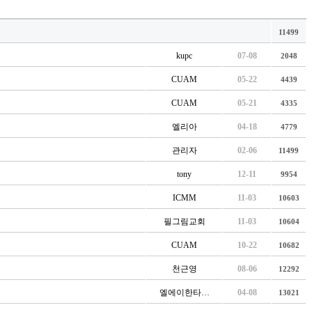
11499
kupc
07-08
2048
CUAM
05-22
4439
CUAM
05-21
4335
엘리아
04-18
4779
관리자
02-06
11499
tony
12-11
9954
ICMM
11-03
10603
필그림교회
11-03
10604
CUAM
10-22
10682
천근영
08-06
12292
엘에이한타…
04-08
13021