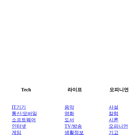
Tech
라이프
오피니언
IT기기
음악
사설
통신/모바일
영화
칼럼
소프트웨어
도서
시론
인터넷
TV/방송
오피니언
게임
생활정보
기고