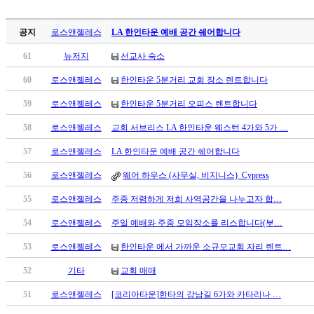
국
주
공지
로스앤젤레스
LA 한인타운 예배 공간 쉐어합니다
소
야
61
뉴저지
선교사 숙소
우
60
로스앤젤레스
한인타운 5분거리 교회 장소 렌트합니다
즐
성
59
로스앤젤레스
한인타운 5분거리 오피스 렌트합니다
비
아
58
로스앤젤레스
교회 서브리스 LA 한인타운 웨스턴 4가와 5가 …
탑-
57
로스앤젤레스
LA 한인타운 예배 공간 쉐어합니다
프
릴
56
로스앤젤레스
웨어 하우스 (사무실, 비지니스)_Cypress
리
지
55
로스앤젤레스
주중 저렴하게 저희 사역공간을 나누고자 합…
구
54
로스앤젤레스
주일 예배와 주중 모임장소를 리스합니다(부…
입
발
53
로스앤젤레스
한인타운 에서 가까운 소규모교회 자리 렌트…
기
52
기타
교회 매매
부
전
51
로스앤젤레스
[코리아타운]한타의 강남길 6가와 카타리나 …
치