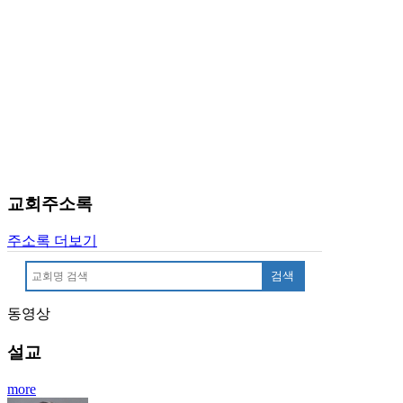
만
남
어
플
시
알
리
스
후
기
교회주소록
가
평
주소록 더보기
발
기
검색
부
진
동영상
약
비
설교
아
탑-
more
시