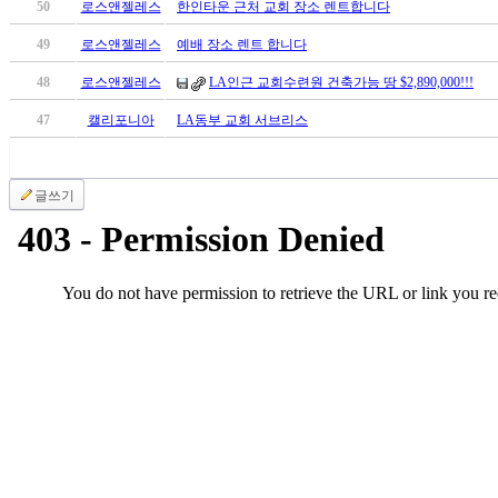
료
50
로스앤젤레스
한인타운 근처 교회 장소 렌트합니다
약
49
로스앤젤레스
예배 장소 렌트 합니다
임
심
48
로스앤젤레스
LA인근 교회수련원 건축가능 땅 $2,890,000!!!
중
47
캘리포니아
LA동부 교회 서브리스
절
코
리
아
글쓰기
e
뉴
스
신
규
노
제
휴
사
이
트
무
료