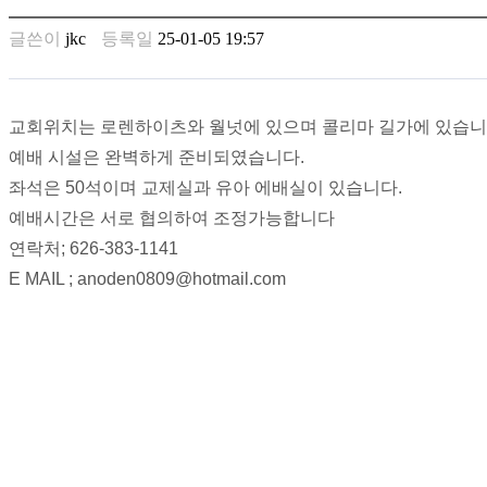
남
찾
글쓴이
jkc
등록일
25-01-05 19:57
기
은
꼴
링
교회위치는 로렌하이츠와 월넛에 있으며 콜리마 길가에 있습니
크
예배 시설은 완벽하게 준비되였습니다.
밍
키
좌석은 50석이며 교제실과 유아 에배실이 있습니다.
넷
예배시간은 서로 협의하여 조정가능합니다
주
연락처; 626-383-1141
소
minky
E MAIL ; anoden0809@hotmail.com
합
체
출
장
안
마
러
브
약