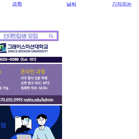
과학
날씨
기자의눈