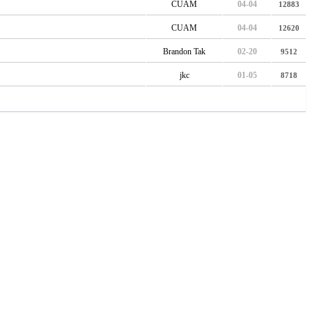
CUAM
04-04
12883
CUAM
04-04
12620
Brandon Tak
02-20
9512
jkc
01-05
8718