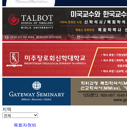
지역
목회자청빙