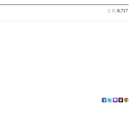
조회
8,717